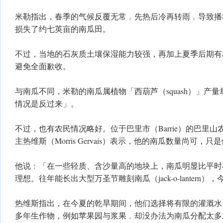
米勒指出，春季的气候反覆无常﹐先热后冷再转雨﹐导致播
损失了约七英亩的南瓜田。
不过，当地的石灰质土壤保湿能力较强，再加上夏季后期有
避免全面歉收。
与南瓜不同，米勒的南瓜属植物「西葫芦（squash）」产
情况是反过来」。
不过，也有农民情况略好。位于巴里市（Barrie）的巴里山农场（Bar
主热维斯（Morris Gervais）表示，他的南瓜数量尚可，
他说﹕「在一些轻质、含沙量高的地块上，南瓜明显比平时
理想。往年能长出大型万圣节雕刻南瓜（jack-o-lantern
热维斯指出，在今夏的乾旱期间，他们选择将有限的灌溉水
多年生作物，例如苹果园与浆果﹐却没办法为南瓜分配太多