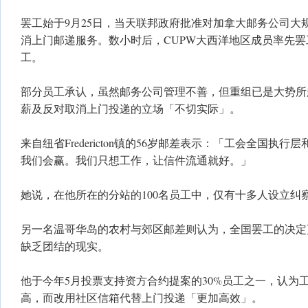
罢工始于9月25日，当天联邦政府批准对加拿大邮务公司大
消上门邮递服务。数小时后，CUPW大西洋地区成员率先
工。
部分员工承认，虽然邮务公司管理不善，但重组已是大势所
薪及反对取消上门投递的立场「不切实际」。
来自纽省Fredericton镇的56岁邮差表示：「工会全国执
我们会赢。我们只想工作，让信件流通就好。」
她说，在他所在的分站的100名员工中，仅有十多人设立纠
另一名温哥华岛的农村与郊区邮差则认为，全国罢工的决定
缺乏团结的现实。
他于今年5月投票支持资方合约提案的30%员工之一，认为工
高，而改用社区信箱代替上门投递「更加高效」。