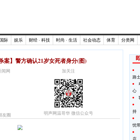
国际
娱乐
财经 · 科技
时尚 · 生活
社会动态
体育
分类网
案】警方确认21岁女死者身分(图)
时新闻网
加关注
路
心
持
明声网温哥华 微信公众号
朋友圈
忧
店