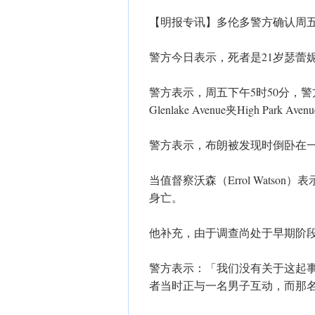
【明报专讯】​多伦多警方确认周
警方今日表示，死者是21岁瑟蕾妮蒂布朗
警方表示，周五下午5时50分，
Glenlake Avenue夹High Park A
警方表示，布朗被发现时倒卧在
当值督察沃森（Errol Wats
身亡。
他补充，由于调查尚处于早期阶
警方表示：「我们没有关于这起
者当时正与一名男子互动，而那