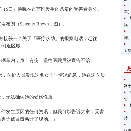
五（5日）傍晚在市西区发生凶杀案的受害者身分。
车
（Serenity Brown，图）。
忧
施】
警方接获一个关于「医疗求助」的报案电话，赶往
venue附近区域。
太
一辆车内，身上有伤，送往医院后被宣告不治。
on）表示，医护人员发现这名女子时情况危急，她在送医后
路
段，无法确认她的受伤性质。
心
事件发生原因的任何资讯，但我可以告诉大家，受害
持
名男子被目击离开了现场。」
忧