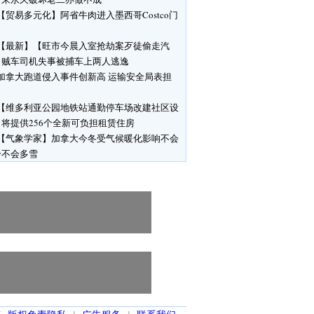
【贸易多元化】阿省牛肉进入墨西哥Costco门
【最新】【旺市今晨入室抢劫案歹徒偷走汽
】贼车司机失事被捕车上两人逃逸
加拿大跑道侵入事件创新高 运输安全局表担
【维多利亚公园地铁站通勤停车场改建社区设
将提供256个全新可负担租赁住房
【气象学家】加拿大今冬受气候暖化影响不会
冷不会多雪