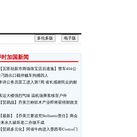
多伦多版
电子版
即时加国新闻
【五匪劫新市商场珠宝店后逃逸】警车404公
士刁路出口截停贼车拘捕四人
卑诗公务员罢工进入第7周 省长感谢民众的耐
客运大楼强烈气味 温机场乘客移至户外
【贸易战】乔美兰称软木产业即将获得财政支
【最新】【乔美兰要追究Stellantis责任】商会
带来永久破坏老二亦做不成
【贸易多元化】阿省牛肉进入墨西哥Costco门