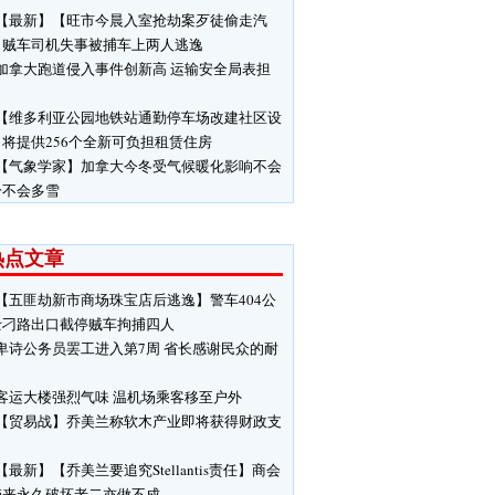
【最新】【旺市今晨入室抢劫案歹徒偷走汽
】贼车司机失事被捕车上两人逃逸
加拿大跑道侵入事件创新高 运输安全局表担
【维多利亚公园地铁站通勤停车场改建社区设
将提供256个全新可负担租赁住房
【气象学家】加拿大今冬受气候暖化影响不会
冷不会多雪
热点文章
【五匪劫新市商场珠宝店后逃逸】警车404公
士刁路出口截停贼车拘捕四人
卑诗公务员罢工进入第7周 省长感谢民众的耐
客运大楼强烈气味 温机场乘客移至户外
【贸易战】乔美兰称软木产业即将获得财政支
【最新】【乔美兰要追究Stellantis责任】商会
带来永久破坏老二亦做不成