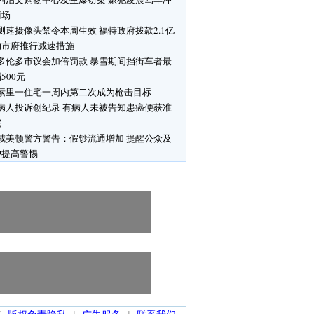
商场
测速摄像头禁令本周生效 福特政府拨款2.1亿
助市府推行减速措施
多伦多市议会加倍罚款 暴雪期间挡街车者最
500元
素里一住宅一周内第二次成为枪击目标
病人投诉创纪录 有病人未被告知患癌便获准
院
咸美顿警方警告：假钞流通增加 提醒公众及
户提高警惕