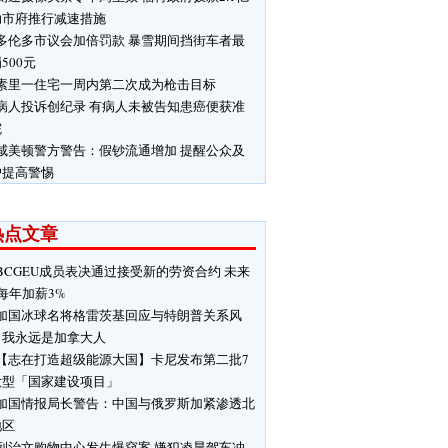
助市府推行减速措施
多伦多市议会加倍罚款 暴雪期间挡街车者最
500元
素里一住宅一周内第二次成为枪击目标
病人投诉创纪录 有病人未被告知患癌便获准
院
咸美顿警方警告：假钞流通增加 提醒公众及
户提高警惕
热点文章
BCGEU成员表决通过接受新的劳资合约 未来
每年加薪3%
加国冰球名将格雷茨基回应与特朗普关系风
：我永远是加拿大人
【志在打造超级能源大国】卡尼发布第二批7
大型「国家建设项目」
加国情报局长警告：中国与俄罗斯加紧渗透北
地区
列治文购物中心发生爆窃案 嫌犯凌晨驾车冲