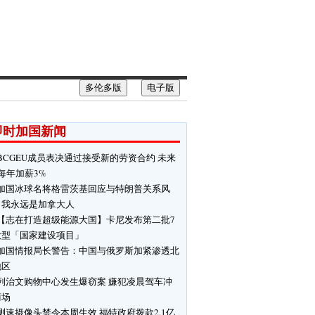
多伦多版
电子版
即时加国新闻
BCGEU成员表决通过接受新的劳资合约 未来
每年加薪3%
加国冰球名将格雷茨基回应与特朗普关系风
：我永远是加拿大人
【志在打造超级能源大国】卡尼发布第二批7
大型「国家建设项目」
加国情报局长警告：中国与俄罗斯加紧渗透北
地区
列治文购物中心发生爆窃案 嫌犯凌晨驾车冲
商场
测速摄像头禁令本周生效 福特政府拨款2.1亿