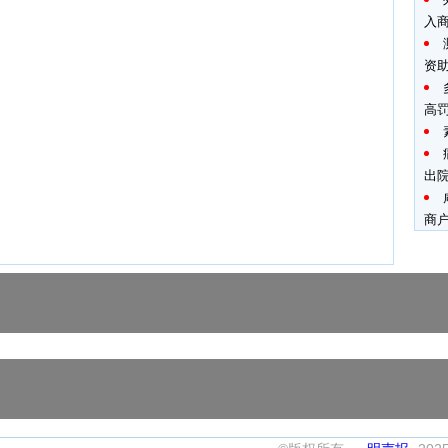
入
资
高罚
出
商