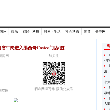
国际
娱乐
财经 · 科技
时尚 · 生活
社会动态
体育
分类网
牛肉进入墨西哥Costco门店(图)
时新闻网
加关注
4年
波
个
明声网温哥华 微信公众号
朋友圈
极
入