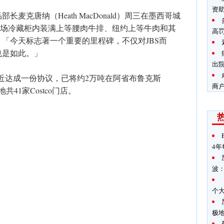
资
麦克唐纳（Heath MacDonald）周三在墨西哥城
，现场冷藏柜内装满上等腰肉牛排、纽约上等牛肉和其
高罚
「今天标志著一个重要的里程碑，不仅对JBS而
也是如此。」
出
西哥最近达成一份协议，已将约2万吨在阿省布鲁克斯
商
共41家Costco门店。
4年
波
个
极