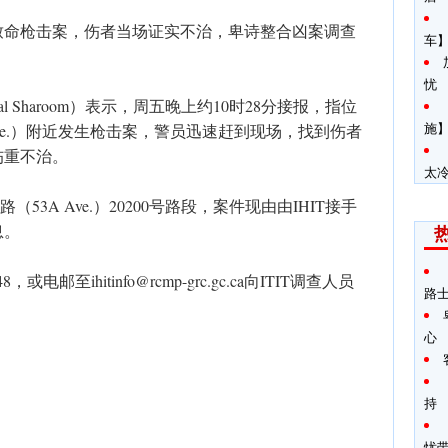
致命枪击案，伤者当场证实不治，卑诗整合凶案调查
车
忧
 Sharoom）表示，周五晚上约10时28分接报，指位
施】
（53 Ave.）附近发生枪击案，警员迅速赶到现场，找到伤者
伤重不治。
太
53A Ave.）20200号路段，案件现由由IHIT接手
息。
448，或电邮至
ihitinfo@rcmp-grc.gc.ca
向ITIT调查人员
路
心
持
忧