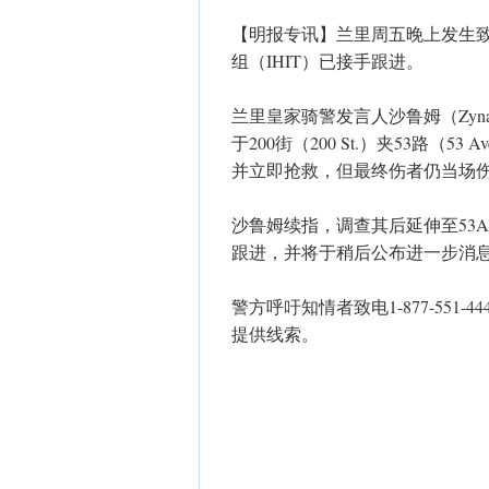
【明报专讯】兰里周五晚上发生
组（IHIT）已接手跟进。
兰里皇家骑警发言人沙鲁姆（Zynal
于200街（200 St.）夹53路
并立即抢救，但最终伤者仍当场
沙鲁姆续指，调查其后延伸至53A路（
跟进，并将于稍后公布进一步消
警方呼吁知情者致电1-877-551-4
提供线索。