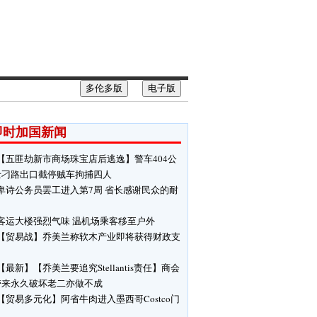
多伦多版
电子版
即时加国新闻
【五匪劫新市商场珠宝店后逃逸】警车404公
士刁路出口截停贼车拘捕四人
卑诗公务员罢工进入第7周 省长感谢民众的耐
客运大楼强烈气味 温机场乘客移至户外
【贸易战】乔美兰称软木产业即将获得财政支
【最新】【乔美兰要追究Stellantis责任】商会
带来永久破坏老二亦做不成
【贸易多元化】阿省牛肉进入墨西哥Costco门