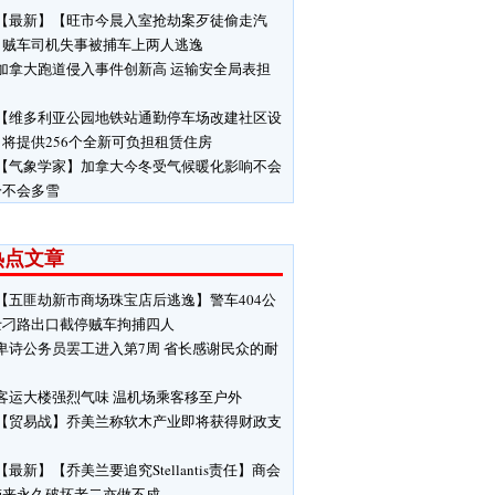
【最新】【旺市今晨入室抢劫案歹徒偷走汽
】贼车司机失事被捕车上两人逃逸
加拿大跑道侵入事件创新高 运输安全局表担
【维多利亚公园地铁站通勤停车场改建社区设
将提供256个全新可负担租赁住房
【气象学家】加拿大今冬受气候暖化影响不会
冷不会多雪
热点文章
【五匪劫新市商场珠宝店后逃逸】警车404公
士刁路出口截停贼车拘捕四人
卑诗公务员罢工进入第7周 省长感谢民众的耐
客运大楼强烈气味 温机场乘客移至户外
【贸易战】乔美兰称软木产业即将获得财政支
【最新】【乔美兰要追究Stellantis责任】商会
带来永久破坏老二亦做不成