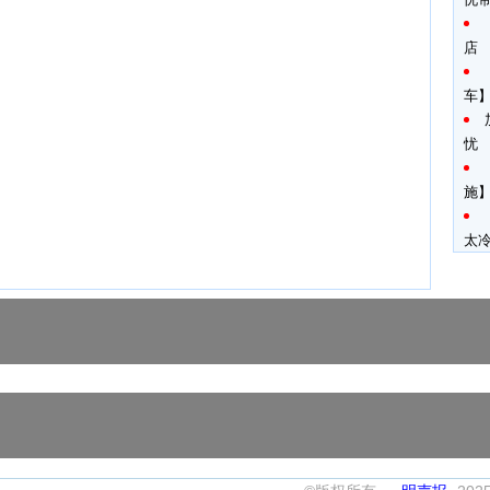
店
车
忧
施】
太