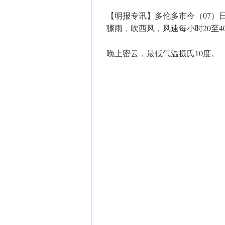
【明报专讯】多伦多市今（07）
骤雨﹐吹西风﹐风速每小时20至
晚上密云﹐最低气温摄氏10度。