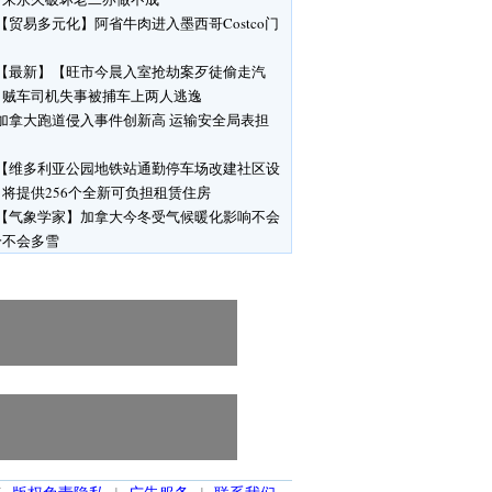
【贸易多元化】阿省牛肉进入墨西哥Costco门
【最新】【旺市今晨入室抢劫案歹徒偷走汽
】贼车司机失事被捕车上两人逃逸
加拿大跑道侵入事件创新高 运输安全局表担
【维多利亚公园地铁站通勤停车场改建社区设
将提供256个全新可负担租赁住房
【气象学家】加拿大今冬受气候暖化影响不会
冷不会多雪