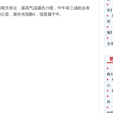
日晴天有云﹐最高气温摄氏19度﹐中午有三成机会有
车
40公里﹐紫外光指数6﹐强度属于中。
忧
施】
太
路
心
持
忧