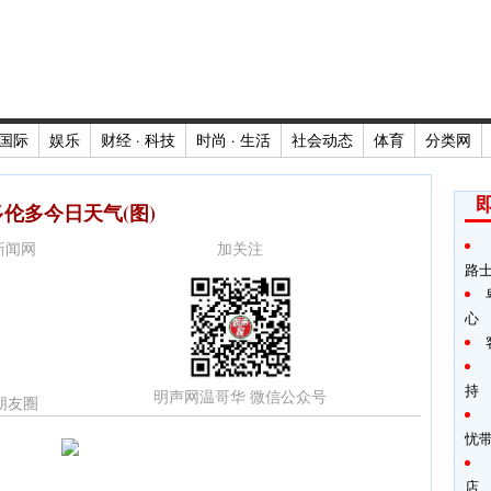
国际
娱乐
财经 · 科技
时尚 · 生活
社会动态
体育
分类网
多伦多今日天气(图)
时新闻网
加关注
路
心
持
明声网温哥华 微信公众号
朋友圈
忧
店