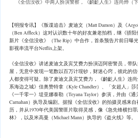
《全信没收》中两人扮演警察，《齮齕人生》连尚烨（
【明报专讯】《叛谍追击》麦迪文（Matt Damon）及《Ar
（Ben Affleck）这对认识数十年的好友兼老拍档，继《骄
新片《全信没收》（The Rip）中合作，首条预告片前日曝
影视串流平台Netflix上架。
《全信没收》讲述麦迪文及宾艾费力扮演迈阿密警员，带队
屋，无意中发现一笔数以百万计现钞，财迷心窍，彼此的信
人都变得可疑。除了麦迪文及宾艾费力，《齮齕人生》连尚烨（St
系海边之城》佳奥赞特拿（Kyle Chandler）、「女超人」莎莎哥
《一千零一》堤亚娜泰勒（Teyana Taylor）参演，并由《
Carnahan）执导及编剧。据报《全信没收》的拍摄灵感来
历，并从1970年代美国警匪片取得灵感，像《急先锋横扫
林》，以及米高曼（Michael Mann）执导的《盗火线》等。