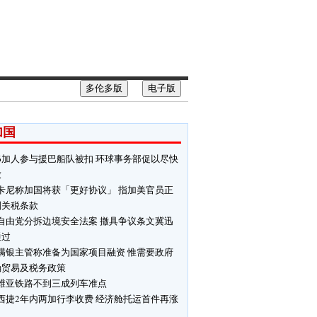
多伦多版
电子版
加国
6加人参与援巴船队被扣 环球事务部促以尽快
放
卡尼称加国将获「更好协议」 指加美官员正
判关税条款
自由党分拆边境安全法案 撤具争议条文冀迅
通过
满银主管称准备为国家项目融资 惟需要政府
确贸易及税务政策
维亚铁路不到三成列车准点
西捷2年内两加行李收费 经济舱托运首件再涨