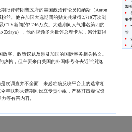
加
期批评特朗普政府的美国政治评论员帕纳斯（Aaron
390多万粉丝。他在加国大选期间的贴文共录得2,718万次浏
要
4万次及CTV新闻的2,746万次。大选期间人气排名第四的
o Zelaya），他的视频多为批评总理卡尼，累计获得
管
定为与加国政客、政策议题及涉及加国的国际事务相关帖文。
1%的热帖，但主要来自美国的外国帐号夺去近半浏览
但认为是次调查并不全面，未必准确反映平台上的选举相
公司在今年联邦大选期间设立专责小组，严格打击虚假资
暴力等有害内容。