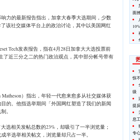
面
影响力的最新报告指出，加拿大春季大选期间，少数
号主导了该社交媒体平台上的政治讨论，其中以美国网红
10
et Tech发表报告，指在4月28日加拿大大选投票前
帐号产生了近三分之二的热门政治观点，其中部分帐号带有
惊
级
 Matheson）指出，年轻一代愈来愈多从社交媒体获
治目的。他指选举期间「外国网红塑造了我们的新闻
提
机制。
息
只占大选相关发帖总数的23%，却吸引了一半浏览量；
专
七成半选举相关帖文，浏览量却只占一半。