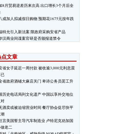
加8月贸易逆差历来次高 出口增长3个月后全
挫
八成加人拟减假日购物 预期花1675元按年跌
%
福特允引入新法案 限政府采购安省产品
华汉商业间谍案官研是否颁报道禁令
热点文章
安省女子延迟一周付款 被收逾3,000元利息震
不已
全省政府酒铺大麻店关门 卑诗公务员罢工升
渥历史电话局列文化遗产 中国以享外交地位
反对
无酒卖或被迫缩营业时间 餐厅协会促尽快平
工潮
狂言美国誓主导汽车制造业 卢特尼克劝加国
心做老二
面对「北极地区」威胁升级 NORAD指挥官：