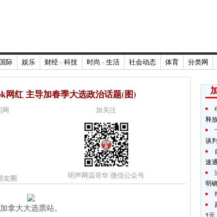
国际
娱乐
财经 · 科技
时尚 · 生活
社会动态
体育
分类网
ok网红 主导加春季大选政治话题(图)
新闻网
加关注
释
谈
速
明声网温哥华 微信公众号
朋友圈
明
加拿大大选票站。
5元