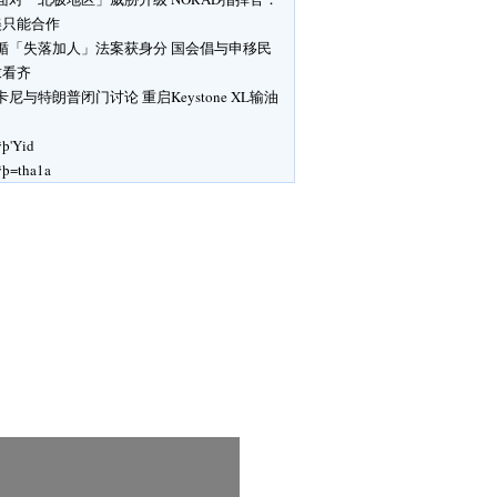
美只能合作
循「失落加人」法案获身分 国会倡与申移民
求看齐
卡尼与特朗普闭门讨论 重启Keystone XL输油
ÿþ'Yid
ÿþ=tha1a