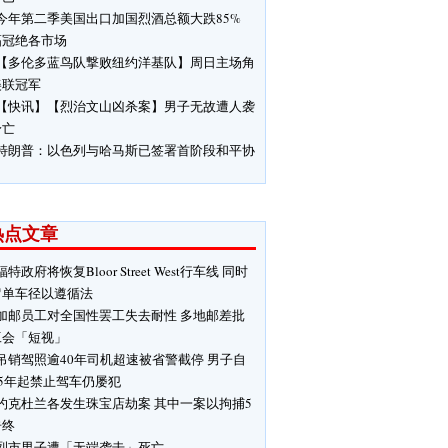
今年第二季美国出口加国烈酒总额大跌85%
幅冠绝各市场
【多伦多蓝鸟队撃败纽约洋基队】周日主场角
美联冠军
【快讯】【烈治文山凶杀案】男子无故遭人袭
身亡
特朗普：以色列与哈马斯已签署首阶段和平协
热点文章
福特政府将恢复Bloor Street West行车线 同时
留单车径以遵循法
加邮员工对全国性罢工失去耐性 多地邮差批
工会「短视」
吊销驾照逾40年司机超速被省警截停 男子自
85年起禁止驾车仍屡犯
约克杜兰各发生珠宝店劫案 其中一案以拘捕5
告终
烈市男子遭「无端袭击」死亡