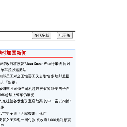
多伦多版
电子版
即时加国新闻
福特政府将恢复Bloor Street West行车线 同时
留单车径以遵循法
加邮员工对全国性罢工失去耐性 多地邮差批
工会「短视」
吊销驾照逾40年司机超速被省警截停 男子自
85年起禁止驾车仍屡犯
约克杜兰各发生珠宝店劫案 其中一案以拘捕5
告终
烈市男子遭「无端袭击」死亡
安省女子延迟一周付款 被收逾3,000元利息震
不已