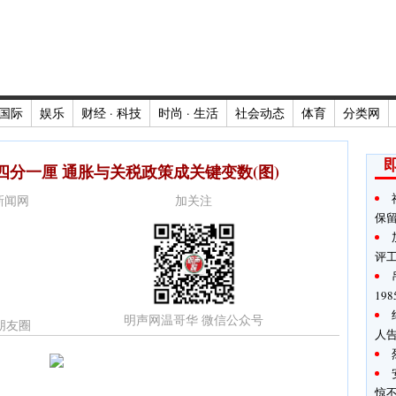
国际
娱乐
财经 · 科技
时尚 · 生活
社会动态
体育
分类网
分一厘 通胀与关税政策成关键变数(图)
时新闻网
加关注
保
评
19
明声网温哥华 微信公众号
朋友圈
人
惊