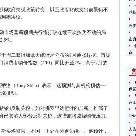
联邦政府关税政策转变﹐以至政府财政支出前景仍不
跌
布利率决议。
逐
金融市场普遍预期央行将打破连续三次按兵不动的局
击
.5%。
议
将于周二获得加拿大统计局公布的8月通胀数据。市场
消费者物价指数（CPI）同比升至2%，高于7月的
（Tony Stillo）表示，这预测与其机构预估一
保
上涨推动。
评
商品的反制关税，如对佛罗里达橙汁的加税，推高了
政府已取消大部分反制关税，这措施将减轻物价压力。
19
人
，斯蒂洛警告﹐本国「正处在衰退边缘」。他预计，