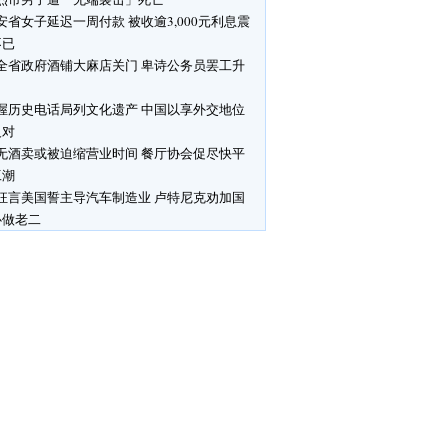
安省女子延迟一周付款 被收逾3,000元利息震
不已
全省政府酒铺大麻店关门 卑诗公务员罢工升
渥历史电话局列文化遗产 中国以享外交地位
反对
无酒卖或被迫缩营业时间 餐厅协会促尽快平
工潮
狂言美国誓主导汽车制造业 卢特尼克劝加国
心做老二