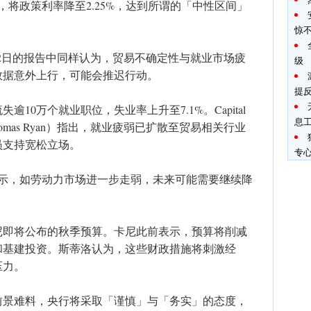
，将政策利率降至2.25%，达到所谓的「中性区间」
惊
12日的报告中同样认为，贸易不确定性与就业市场疲
级
数据意外上行，可能会推迟行动。
提
10万个就业职位，失业率上升至7.1%。Capital
息
Thomas Ryan）指出，就业疲弱已扩散至贸易相关行业
员支持宽松立场。
专
暗示，如劳动力市场进一步走弱，未来可能需要继续降
尼即将公布的秋季预算。卡尼此前表示，预算将削减
和基建投资。斯蒂洛认为，这些财政措施将刺激经
压力。
前景难料，央行将采取「谨慎」与「务实」的态度，