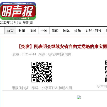
2025年10月9日 星期四
首页
要闻
加国
中国
港闻
国际
娱乐
财经 · 科技
【突发】刚表明会继续安省自由党党魁的康宝丽 
发布 : 2025-9-14 来源 : 明报即时新闻网
明声网
用微信扫描二维码，分享至好友和朋友圈