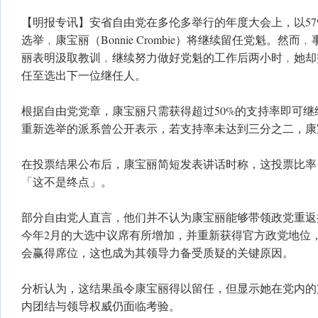
【明报专讯】安省自由党在多伦多举行的年度大会上，以5
选举﹐康宝丽（Bonnie Crombie）将继续留任党魁。然
丽表明汲取教训﹐继续努力做好党魁的工作后两小时﹐她却
任至选出下一位继任人。
根据自由党党章，康宝丽只需获得超过50%的支持率即可
重新选举的派系曾公开表示，若支持率未达到三分之二，康
在投票结果公布后，康宝丽简短发表讲话时称，这投票比率
「这不是终点」。
部分自由党人直言，他们并不认为康宝丽能够带领政党重返
今年2月的大选中议席有所增加，并重新获得官方政党地位
会赢得席位，这也成为其领导力备受质疑的关键原因。
分析认为，这结果虽令康宝丽得以留任，但显示她在党内的
内团结与领导权威仍面临考验。