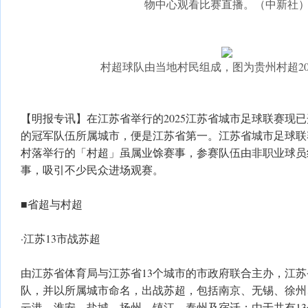
物中心观看比赛直播。（中新社
村超球队由当地村民组成，图为贵州村超2
【明报专讯】在江苏省举行的2025江苏省城市足球联赛现已
的冠军队伍所属城市，便是江苏省第一。江苏省城市足球联
村落举行的「村超」虽属业馀赛事，参赛队伍由非职业球员
事，吸引不少民众进场观赛。
■省超与村超
·江苏13市战苏超
由江苏省体育局与江苏省13个城市的市政府联合主办，江
队，并以所属城市命名，出战苏超，包括南京、无锡、徐州
云港、淮安、盐城、扬州、镇江、泰州及宿迁；由于共有1