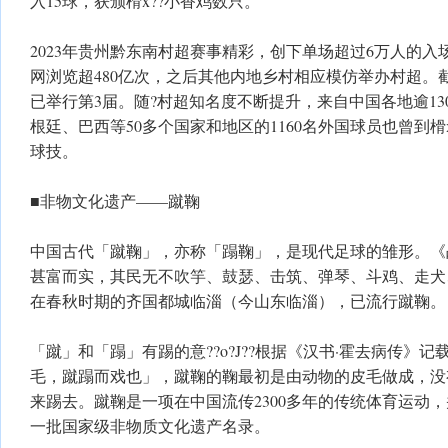
入15球，获颁榾x??小香鸡数只。
2023年贵州黔东南村超赛事精彩，创下单场超过6万人的入场
网浏览超480亿次，之后其他内地乡村相应模仿举办村超。截
已举行第3届。随?村超知名度不断提升，来自中国各地逾13
根廷、巴西等50多个国家和地区的1160名外国球员也曾到榾
球技。
■非物文化遗产——蹴鞠
中国古代「蹴鞠」，亦称「蹋鞠」，是现代足球的雏形。《
甚富而实，其民无不吹竽、鼓瑟、击筑、弹琴、斗鸡、走犬
在春秋时期的齐国都城临淄（今山东临淄），已流行蹴鞠。
「蹴」和「蹋」有踢的意??o?J??根据《汉书·霍去病传》
毛，蹴蹋而戏也」，蹴鞠的鞠最初是由动物的皮毛做成，没
来踢去。蹴鞠是一项在中国流传2300多年的传统体育运动，并
一批国家级非物质文化遗产名录。