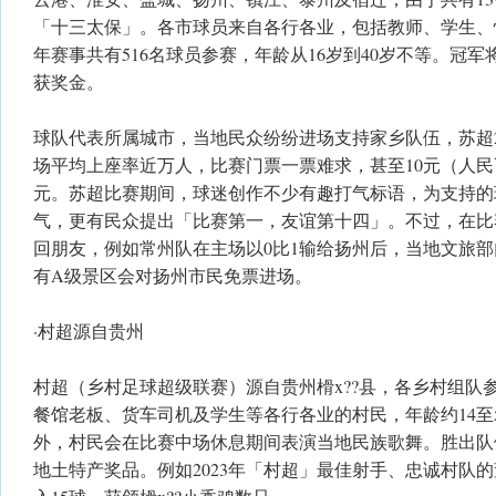
「十三太保」。各市球员来自各行各业，包括教师、学生、快
年赛事共有516名球员参赛，年龄从16岁到40岁不等。冠
获奖金。
球队代表所属城市，当地民众纷纷进场支持家乡队伍，苏超20
场平均上座率近万人，比赛门票一票难求，甚至10元（人民
元。苏超比赛期间，球迷创作不少有趣打气标语，为支持的
气，更有民众提出「比赛第一，友谊第十四」。不过，在比
回朋友，例如常州队在主场以0比1输给扬州后，当地文旅
有A级景区会对扬州市民免票进场。
·村超源自贵州
村超（乡村足球超级联赛）源自贵州榾x??县，各乡村组队
餐馆老板、货车司机及学生等各行各业的村民，年龄约14至
外，村民会在比赛中场休息期间表演当地民族歌舞。胜出队
地土特产奖品。例如2023年「村超」最佳射手、忠诚村队的