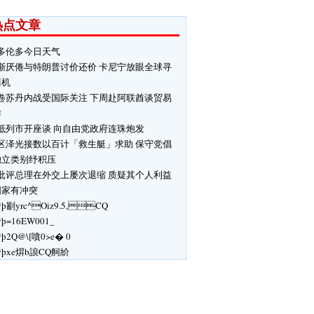
热点文章
多伦多今日天气
渐厌倦与特朗普讨价还价 卡尼宁放眼全球寻
商机
卷苏丹内战受国际关注 下周赴阿联酋谈贸易
作
抵列市开座谈 向自由党政府连珠炮发
区泽光接数以百计「救生艇」求助 保守党倡
独立类别纾积压
批评总理在外交上屡次退缩 质疑其个人利益
国家有冲突
ÿþ剬yrc^Oiz9.5,CQ
ÿþ=16EW001_
ÿþ2Q@\[嗿 0>e� 0
ÿþxe焺b誏CQ舸紒