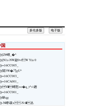
多伦多版
电子版
中国
þ[Z#嶒_�^
ÿþ[N1z-N W趑 0vfW Y(u 0
ÿþ=16CC005_
ÿþ闓3W�刁gU^
ÿþ=16CC003_
ÿþ=16CA001_
ÿþY�嶒悐+o�q_t^>\趔
ÿþ=16CC001_
ÿþ昧qg
ÿþ-N嶒\跋x-N t�丛