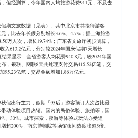
，但经测算，今年国内人均旅游花费911元，不及去
秋假期文旅数据（见表）。其中北京市共接待游客
.5亿元，比去年长假分别增长3.6%、4.7%；据上海旅游
.50万人次，增长19.74%；广东省文旅厅初步测算，
收入613.2亿元，分别较2024年国庆假期7天增长
调查结果显示，全省游客人均花费940.8元，较2024年国
公布，银联、网联8天共处理支付交易415.52亿笔，交
加95.23亿笔，交易金额增加1.86万亿元。
秋假出行主力，假期「95后」游客预订人次占比最
体带动体验项目热销。国内的民俗体验、旅拍等，国
8%、30%。城市探索，夜游等体验式玩法亦受追
增超200%，南京博物院等场馆夜间热度涨超5倍。