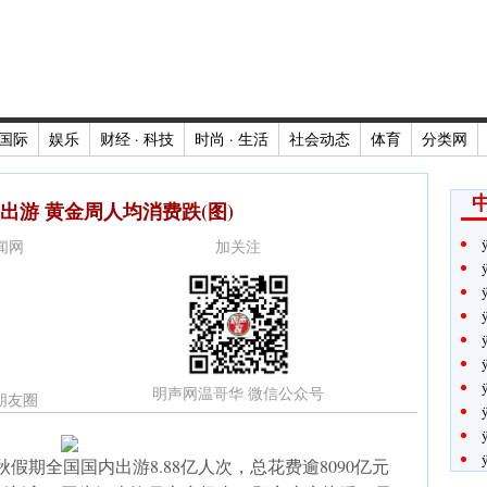
国际
娱乐
财经 · 科技
时尚 · 生活
社会动态
体育
分类网
次出游 黄金周人均消费跌(图)
ÿ
新闻网
加关注
明声网温哥华 微信公众号
朋友圈
期全国国内出游8.88亿人次，总花费逾8090亿元