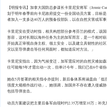
【明报专讯】加拿大国防总参谋长卡里尼安将军（Jennie Car
划于明年春季前向卡尼政府提交一份全国动员方案，目标是在
者加入一支多达40万人的预备役部队，以在自然灾害或军
卡里尼安在受访时指，相关构想部分参考芬兰的模式，该国
形容，这对长期以海外任务为主的加军而言，是一个相对崭
开始真正审视自身主权、领土安全，以及建立具韧性的社区
灾以至导弹袭击等任何局面时，都知道应对方法。」
卡里尼安指出，因为气候变迁，加军需应对的自然灾难如森
往可能每5年才需出动一次，但单计今年，我们已在6个省份
她在5月签署的相关指令亦提到，新后备体系将涵盖由「低
强度大规模作战行动」。她强调，加国并不存在遭入侵威胁
包括导弹攻击。
动员方案建议把主要后备军由现时约2.35万增至10万；补充后