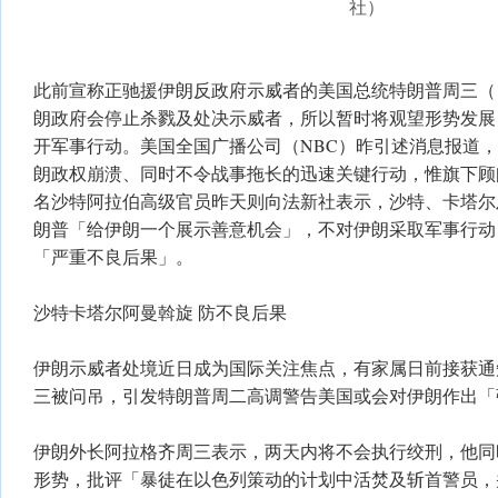
社）
此前宣称正驰援伊朗反政府示威者的美国总统特朗普周三（
朗政府会停止杀戮及处决示威者，所以暂时将观望形势发展
开军事行动。美国全国广播公司（NBC）昨引述消息报道
朗政权崩溃、同时不令战事拖长的迅速关键行动，惟旗下顾
名沙特阿拉伯高级官员昨天则向法新社表示，沙特、卡塔尔
朗普「给伊朗一个展示善意机会」，不对伊朗采取军事行动
「严重不良后果」。
沙特卡塔尔阿曼斡旋 防不良后果
伊朗示威者处境近日成为国际关注焦点，有家属日前接获通
三被问吊，引发特朗普周二高调警告美国或会对伊朗作出「
伊朗外长阿拉格齐周三表示，两天内将不会执行绞刑，他同
形势，批评「暴徒在以色列策动的计划中活焚及斩首警员，