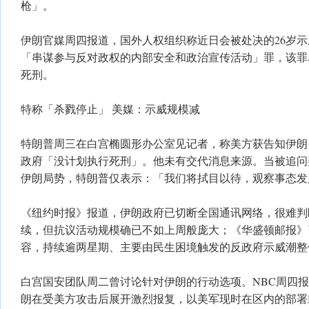
枪」。
伊朗官媒周四报道，国外人权组织称近日会被处决的26岁
「串谋参与反对政权的内部安全和政治宣传活动」罪，该罪
死刑。
特称「杀戮停止」 美媒：示威规模减
特朗普周三在白宫椭圆形办公室见记者，称美方获告知伊朗
政府「没计划执行死刑」。他未有交代消息来源。当被追问
伊朗局势，特朗普仅表示：「我们将拭目以待，观察事态发
《纽约时报》报道，伊朗政府已切断全国通讯网络，很难判
续，但抗议活动规模确已不如上周般庞大；《华盛顿邮报》
容，持续逾两星期、主要由民生困境触发的反政府示威潮整
白宫国安团队周二曾讨论针对伊朗的行动选项。NBC周四
朗在受美方攻击后展开激烈报复，以美军现时在区内的部署