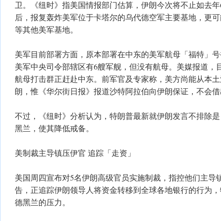
卫。《纽时》指美国情报部门估算，伊朗今次将不止如去年
后，报复轰炸美军位于卡塔尔的乌代德空军主要基地，更可
等其他美军基地。
美军目前部署方面，原本部署在中东的美军航母「福特」号
美军中央司令部辖区有6艘军舰，但没有航母。美媒报道，
航母打击群正赶赴中东。前军官及专家称，美方尚能从本土
朗，惟《华尔街日报》报道沙特阿拉伯向伊朗保证，不会借
不过，《纽时》分析认为，特朗普最新就伊朗发言不排除是
黑兰，使其降低戒备。
美制裁主导镇压伊官 追踪「走资」
美国周四宣布对5名伊朗高级官员实施制裁，指控他们主导
告，正追踪伊朗领导人将资金转移到全球各地银行的行为，
德黑兰的压力。