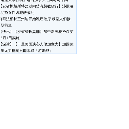
【安省枫赫斯特监狱内曾有惩教劣行】涉欺凌
运弱势女性囚犯获减刑
前司法部长王州迪开始乳癌治疗 鼓励人们接
定期筛查
【快讯】【沙省省长莫耶】加中新关税协议变
3月1日实施
【深读】【一旦美国决心入侵加拿大】加国武
力量无力抵抗只能采取「游击战」