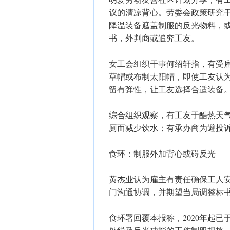
议的清凉背心。劳委会政策研究
降温装备遮盖制服的反光物料，
书，外判商或追究工友。
女工会组织干事何绍轩指，有受
草帽或布制太阳帽，即使工友认
留有弹性，让工友选择合适装备
综合组织观察，有工友于酷热天
厕而减少饮水；有承办商为避投
食环：制服外加背心或碍反光
黄杰业认为雇主有责任确保工人
门沟通协调，并期望当局调整标
食环署回覆本报称，2020年起