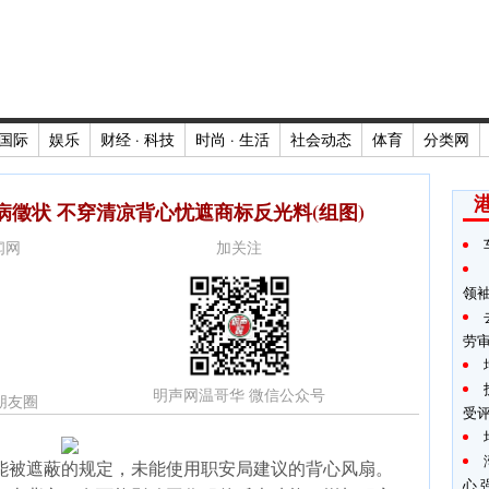
国际
娱乐
财经 · 科技
时尚 · 生活
社会动态
体育
分类网
徵状 不穿清凉背心忧遮商标反光料(组图)
新闻网
加关注
领
劳
明声网温哥华 微信公众号
朋友圈
受
能被遮蔽的规定，未能使用职安局建议的背心风扇。
心 