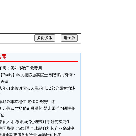
多伦多版
电子版
港闻
车房：额外多数千元费用
【Emily】岭大授陈振英院士 刘智鹏写赞辞：
袖表率
去年61宗投诉司法人员5年低 2部分属实均涉
审
增取录非本地生 逾40直资校申请
护儿指?x??紧 倘证母滥药 婴儿尿样本阴性亦
评估
培育人才 考评局招心理统计学研究实习生
湾区热搜：深圳重全球影响力 拓产业金融中
强调金融要服务制造业 与港错位协同