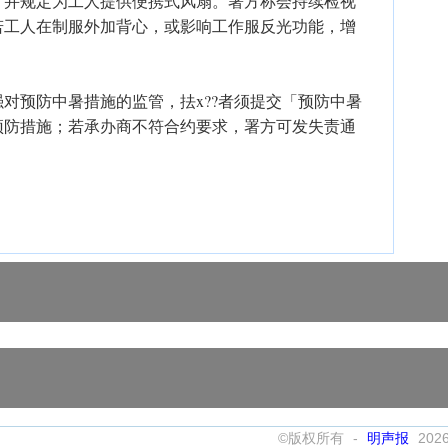
，并规定为工人提供便携式风扇。署方称会持续检视
若工人在制服外加背心，或影响工作服反光功能，增
对预防中暑措施的监管，抾x??者须提交「预防中暑
预防措施；若承办商不符合约要求，署方可发失责通
©版权所有 -
明声报
202