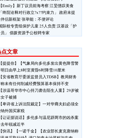
【Emily】新丁议员前海考察 江旻憓叹美食
「终院诠释对行政立?x??约束力」 政府未提
性伴侣新框架 张举能：不便评论
国际校专责组保护儿童 25人负责 汉基设「护
专员」 倡拨资源予公校聘专家
热点文章
【提提你】【气象局向多伦多发出黄色降雪警
明日由早上8时至黄昏6时降雪10厘米
【安省教育厅委派监督员入TDSB】教局财务
管称未有任何削减经费预算基本保持不变
【涉温哥华市中心持刀袭击陌生人案】29岁被
缉女子被捕
【卑诗省上诉法院裁定】一对华裔夫妇必须全
缴纳外国买家税
【让证据说话】多伦多与温尼辟两市的凶杀案
量去年锐减近半
【快讯】【一诺千金】【农业部长麦克唐纳称
国迅速采取行动】进口加拿大油菜籽与牛肉