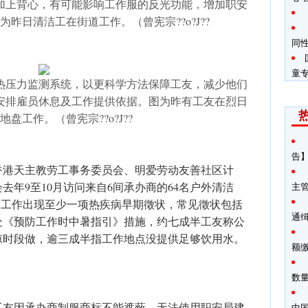
加上背心，有可能影响工作服的反光功能，增加职安
昨日清洁工在街道工作。（曾宪宗??o?J??
同
童
热压力监测系统，以更科学方法保障工友，减少他们
安排雇员休息及工作提供依据。图为昨有工友在烈日
盘工作。（曾宪宗??o?J??
告】
香港天主教劳工事务委员会、明爱劳动友善社区计
去年9至10月访问来自6间承办商的64名户外清洁
主
下工作出现至少一项热疾病早期徵状，常见徵状包括
通
处《预防工作时中暑指引》措施，约七成半工友称公
凉时段做，逾三成半指工作地点没提供足够饮用水。
额
数
工友因承办商制服商标不能遮蔽，无法使用职安局建
中