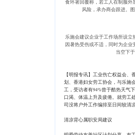
食环署回覆称，若工人在制服外
风险，承办商会跟进。图为
乐施会建议企业于工作场所设立
因暑热受伤或不适，同时为企业
当空下于地
【明报专讯】工业伤亡权益会、
划、香港妇女劳工协会，与乐施会
工，受访者有94%曾于酷热天气
口渴、体温上升及疲倦。就劳工
司没将户外工作编排至日间较清
清凉背心属职安局建议
明爱劳动友善社区计划分享，有