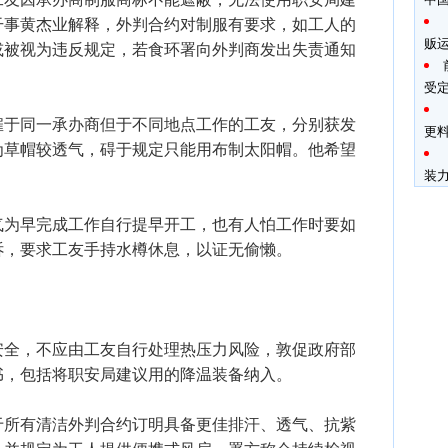
干事黄杰业解释，外判合约对制服有要求，如工人的
贩
或被视为违反规定，若食环署向外判商发出失责通知
受
雇于同一承办商但于不同地点工作的工友，分别获发
更料
为草帽较透气，碍于规定只能用布制太阳帽。他希望
。
装
气为早完成工作自行提早开工，也有人怕工作时要如
诉，要求工友手持水樽休息，以证无偷懒。
安全，不应由工友自行处理热压力风险，敦促政府部
书，包括将职安局建议用的降温装备纳入。
已于所有清洁外判合约订明具备更佳排汗、透气、抗紫