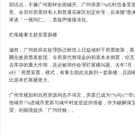
部试点，不像广州那样全面铺开。广州房票??u出时也备受
受、会否对房票持有人和普通买家区别定价等，后来随?愈
承诺「一视同仁」，质疑声慢慢淡化。
烂尾楼事主获安置新楼
诚然，广州政府在处理拆迁赔偿上日益倾斜于房票政策，甚
圈先换房票再套现，令房票代替现金的初衷本末倒置，但无
去库存的重大作用，且还被用作处理烂尾楼问题。去年7月，
u行「房票安置」模式，有事主因此兑换到一套新楼，且因
比原本烂尾楼更大。
广州市规划和自然资源局也不讳言，房票已成为??u勾x??
他城市??u进城市更新与城中村改造提供借鉴，亦为破解保
望」的困境提供「广州经验」。