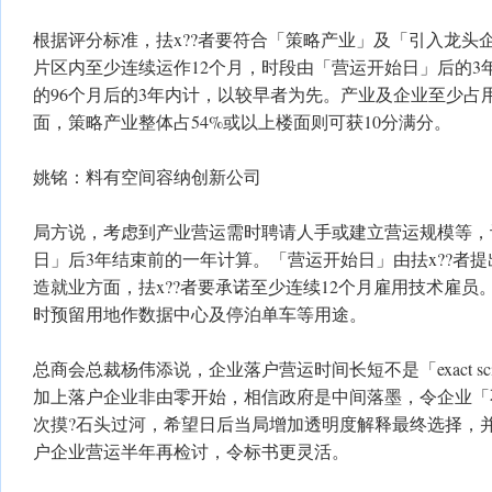
根据评分标准，抾x??者要符合「策略产业」及「引入龙头
片区内至少连续运作12个月，时段由「营运开始日」后的3
的96个月后的3年内计，以较早者为先。产业及企业至少占用
面，策略产业整体占54%或以上楼面则可获10分满分。
姚铭：料有空间容纳创新公司
局方说，考虑到产业营运需时聘请人手或建立营运规模等，
日」后3年结束前的一年计算。「营运开始日」由抾x??者
造就业方面，抾x??者要承诺至少连续12个月雇用技术雇
时预留用地作数据中心及停泊单车等用途。
总商会总裁杨伟添说，企业落户营运时间长短不是「exact sc
加上落户企业非由零开始，相信政府是中间落墨，令企业「
次摸?石头过河，希望日后当局增加透明度解释最终选择，
户企业营运半年再检讨，令标书更灵活。