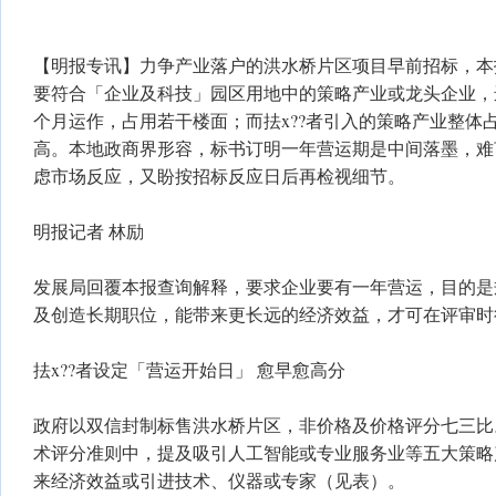
【明报专讯】力争产业落户的洪水桥片区项目早前招标，本
要符合「企业及科技」园区用地中的策略产业或龙头企业，
个月运作，占用若干楼面；而抾x??者引入的策略产业整体
高。本地政商界形容，标书订明一年营运期是中间落墨，难
虑市场反应，又盼按招标反应日后再检视细节。
明报记者 林励
发展局回覆本报查询解释，要求企业要有一年营运，目的是
及创造长期职位，能带来更长远的经济效益，才可在评审时
抾x??者设定「营运开始日」 愈早愈高分
政府以双信封制标售洪水桥片区，非价格及价格评分七三比
术评分准则中，提及吸引人工智能或专业服务业等五大策略产
来经济效益或引进技术、仪器或专家（见表）。