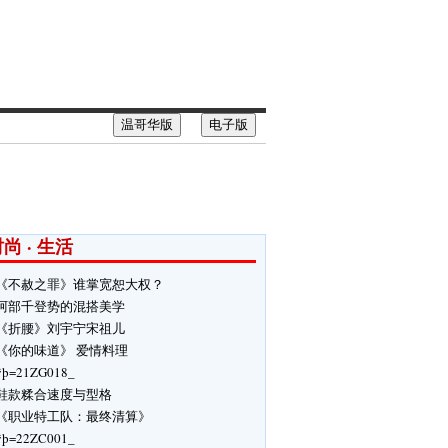
温哥华版
电子版
尚 · 生活
《不赦之罪》谁掌宽恕大权？
阿部千登势的混搭美学
《折腰》刘宇宁宋祖儿
《你的味道》 爱情料理
ÿþ=21ZG018_
鞋款糅合速度与型格
《职业特工队：最终清算》
ÿþ=22ZC001_