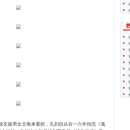
及徐玄振男女主角来看的，孔刘自从在一六年拍完《鬼