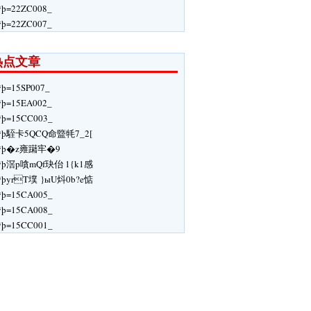
ÿþ=22ZC008_
ÿþ=22ZC007_
热点文章
ÿþ=15SP007_
ÿþ=15EA002_
ÿþ=15CC003_
ÿþ駤卡5QCQ命盬牦7_2[
ÿþ�z雍躤牢�9
ÿþ滘p嗿mQf玦佁 1{k1感
ÿþyrT墣 }ыU炓0b?e惦
ÿþ=15CA005_
ÿþ=15CA008_
ÿþ=15CC001_