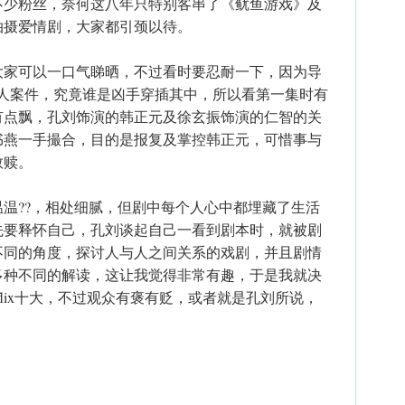
不少粉丝，奈何这八年只特别客串了《鱿鱼游戏》及
拍摄爱情剧，大家都引颈以待。
大家可以一口气睇晒，不过看时要忍耐一下，因为导
杀人案件，究竟谁是凶手穿插其中，所以看第一集时有
有点飘，孔刘饰演的韩正元及徐玄振饰演的仁智的关
书燕一手撮合，目的是报复及掌控韩正元，可惜事与
救赎。
温??，相处细腻，但剧中每个人心中都埋藏了生活
先要释怀自己，孔刘谈起自己一看到剧本时，就被剧
不同的角度，探讨人与人之间关系的戏剧，并且剧情
多种不同的解读，这让我觉得非常有趣，于是我就决
flix十大，不过观众有褒有贬，或者就是孔刘所说，