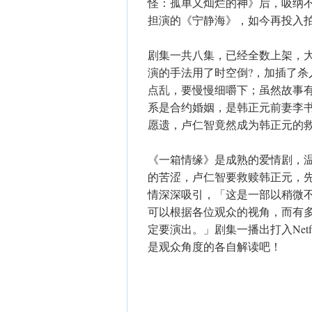
怪：孤单又灿烂的神》后，吸纳
担演的《宁静海》，如今再投入
剧集一共八集，已经全数上架，
演的手法用了时空倒?，加插了
点乱，要慢慢细嚼下；虽然故事
系是合约婚姻，是韩正元前妻李
愿遗，卢仁智竟然成为韩正元的
《一箱情缘》是成熟的爱情剧，温
的苦涩，卢仁智要救赎韩正元，
情深深吸引，「这是一部以稍微
可以根据各位观众的视角，而有
定要演出。」剧集一播出打入Net
是观众角度的各自解读吧！