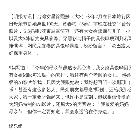
【明报专讯】台湾女星徐熙媛（大S）今年2月在日本旅行因流感
日母亲节是她离世100天。黄春梅（S妈）前晚在社交平台
照片，见S妈捧?花束展露笑容，还有大女徐熙娴与儿子、小
以及大S韩籍丈夫具俊晔。穿黑衫与帽子的具俊晔瘦到判若
掩憔悴，网民见丧妻的具俊晔暴瘦，纷纷留言：「欧巴瘦太
好保重身体」。
S妈写道：「今年的母亲节虽然令我心痛，我女婿具俊晔因
有女婿Mike每次贴心的安排，我还有两个孝顺的女儿。熙
媛的AI影片给我，只因为我跟她说：我好想再听一次珊珊
乐！甚至有这么多艺人、民众朋友都思念?熙媛，还给我那
大家，我一定要坚强起来，也许不是立刻，但我相信慢慢的
为妈妈特制的AI影片，还原大S的声音说：「我最爱的妈妈
母亲节，但你一定要知道，我会永远陪在你身边。」
娱乐组