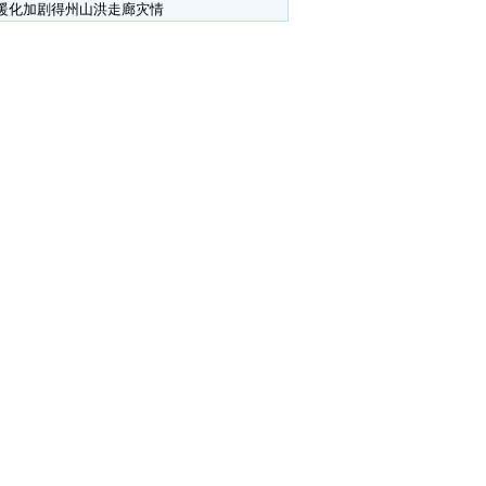
暖化加剧得州山洪走廊灾情