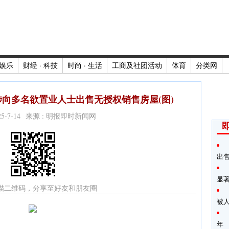
娱乐
财经 · 科技
时尚 · 生活
工商及社团活动
体育
分类网
向多名欲置业人士出售无授权销售房屋(图)
025-7-14 来源 : 明报即时新闻网
出
显
描二维码，分享至好友和朋友圈
被
年