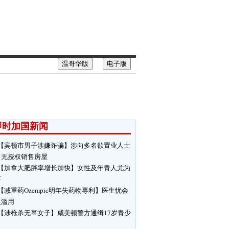
温哥华版
电子版
即时加国新闻
【宾顿市男子涉嫌诈骗】涉向多名欲置业人士
售无授权销售房屋
【加拿大肥胖率增长加快】女性及年青人尤为
著
【减重药Ozempic明年失药物専利】医生忧会
人滥用
【涉枪杀无辜女子】咸美顿警方通缉17岁青少