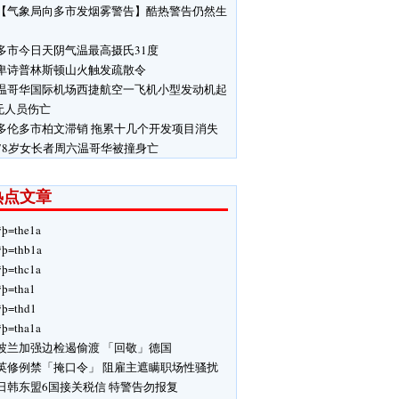
【气象局向多市发烟雾警告】酷热警告仍然生
多市今日天阴气温最高摄氏31度
卑诗普林斯顿山火触发疏散令
温哥华国际机场西捷航空一飞机小型发动机起
无人员伤亡
多伦多市柏文滞销 拖累十几个开发项目消失
78岁女长者周六温哥华被撞身亡
热点文章
ÿþ=the1a
ÿþ=thb1a
ÿþ=thc1a
ÿþ=tha1
ÿþ=thd1
ÿþ=tha1a
波兰加强边检遏偷渡 「回敬」德国
英修例禁「掩口令」 阻雇主遮瞒职场性骚扰
日韩东盟6国接关税信 特警告勿报复