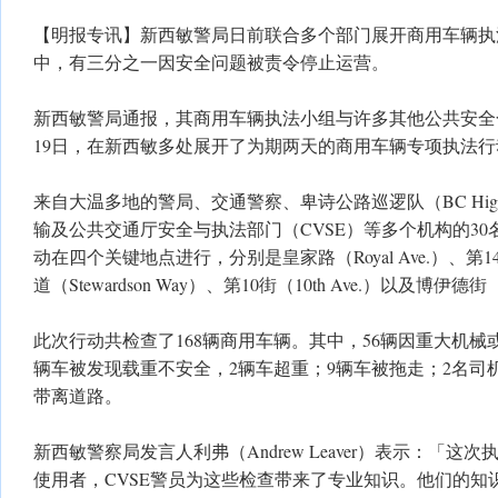
【明报专讯】新西敏警局日前联合多个部门展开商用车辆执
中，有三分之一因安全问题被责令停止运营。
新西敏警局通报，其商用车辆执法小组与许多其他公共安全合
19日，在新西敏多处展开了为期两天的商用车辆专项执法行
来自大温多地的警局、交通警察、卑诗公路巡逻队（BC Highwa
输及公共交通厅安全与执法部门（CVSE）等多个机构的3
动在四个关键地点进行，分别是皇家路（Royal Ave.）、第14街
道（Stewardson Way）、第10街（10th Ave.）以及博伊德街（
此次行动共检查了168辆商用车辆。其中，56辆因重大机械或
辆车被发现载重不安全，2辆车超重；9辆车被拖走；2名司
带离道路。
新西敏警察局发言人利弗（Andrew Leaver）表示：「
使用者，CVSE警员为这些检查带来了专业知识。他们的知