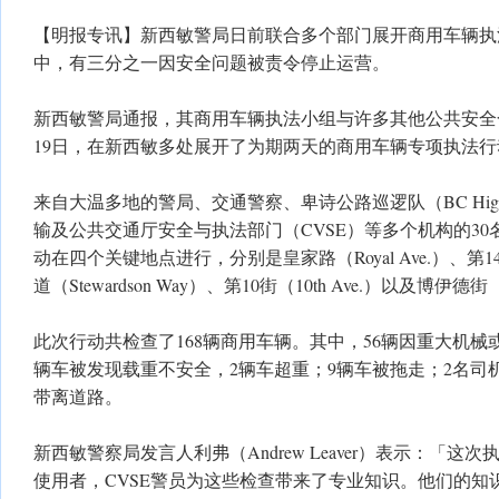
【明报专讯】新西敏警局日前联合多个部门展开商用车辆执
中，有三分之一因安全问题被责令停止运营。
新西敏警局通报，其商用车辆执法小组与许多其他公共安全合
19日，在新西敏多处展开了为期两天的商用车辆专项执法行
来自大温多地的警局、交通警察、卑诗公路巡逻队（BC Highwa
输及公共交通厅安全与执法部门（CVSE）等多个机构的3
动在四个关键地点进行，分别是皇家路（Royal Ave.）、第14街
道（Stewardson Way）、第10街（10th Ave.）以及博伊德街（
此次行动共检查了168辆商用车辆。其中，56辆因重大机械或
辆车被发现载重不安全，2辆车超重；9辆车被拖走；2名司
带离道路。
新西敏警察局发言人利弗（Andrew Leaver）表示：「
使用者，CVSE警员为这些检查带来了专业知识。他们的知