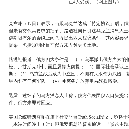
亡4人受伤。（网上图片）
克宫昨（17日）表示，当跟乌克兰达成「特定协议」后，
但未有交代其要求的细节。路透社同日引述乌克兰消息人士
伊斯坦布尔的会谈上向乌方提出四大程议条件，其内容要求
提案，包括须割让目前俄方未占领更多土地。
路透社报道，俄方四大条件是：（1）乌军撤出俄方声索的
松、卢甘斯克4州，而且属停火前提；（2）国际社会承认上
斯；（3）乌克兰战后成为中立国，不拥有大杀伤力武器，
境内驻有任何军队；（4）冲突各方放弃申索战损赔偿。
透露上述细节的乌方消息人士称，俄方代表团仅以口头提出
件。俄方未即时回应。
美国总统特朗普昨在旗下社交平台Truth Social发文，称将
（本港时间晚上10时）跟俄罗斯总统普京通话，「谈论主