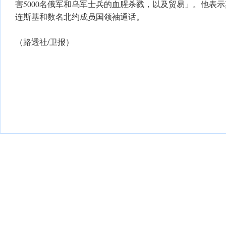
害5000名俄军和乌军士兵的血腥杀戮，以及贸易」。他表
连斯基和数名北约成员国领袖通话。
（路透社/卫报）