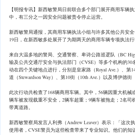
【明报专讯】新西敏警局日前联合多个部门展开商用车辆执
中，有三分之一因安全问题被责令停止运营。
新西敏警局通报，其商用车辆执法小组与许多其他公共安全合
19日，在新西敏多处展开了为期两天的商用车辆专项执法行
来自大温多地的警局、交通警察、卑诗公路巡逻队（BC Highwa
输及公共交通厅安全与执法部门（CVSE）等多个机构的3
动在四个关键地点进行，分别是皇家路（Royal Ave.）、第14街
道（Stewardson Way）、第10街（10th Ave.）以及博伊德街（
此次行动共检查了168辆商用车辆。其中，56辆因重大机械或
辆车被发现载重不安全，2辆车超重；9辆车被拖走；2名司
带离道路。
新西敏警察局发言人利弗（Andrew Leaver）表示：「
使用者，CVSE警员为这些检查带来了专业知识。他们的知