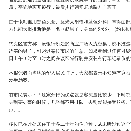
后，平静地离开银行，最后步行朝坚尼地路方向离开。
由于该劫匪用黑色头套、反光太阳镜和蓝色外科口罩将面部
方只能大概推断他是一名亚裔男子，身高约5尺6寸（约168
约克区警方称，该银行所处的商业广场人流密集，说不准这
严实的男子，引起过某位市民的注意。如果看到过任何可疑
日上午10时至11时之间在该区域行驶并安装有行车纪录仪
本报记者向当地的华人居民打听，大家都表示不知道有这么
发生劫案。
有市民表示：「这家分行的优点就是客流量比较少，平时都
去到要办事的时候，几乎都不用排队，去到就能接受服务。
点。」
多位已在此处居住了十多二十年的住户称，从未听过过这个