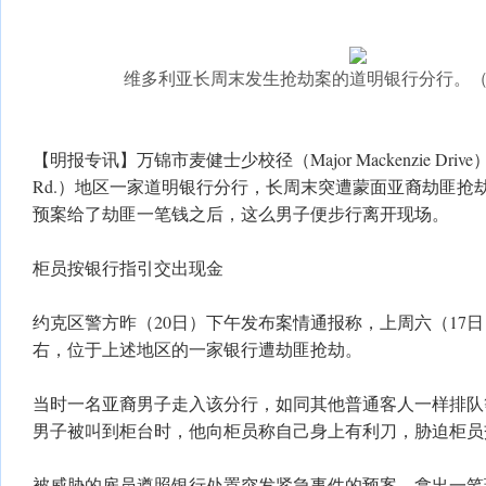
维多利亚长周末发生抢劫案的道明银行分行。
【明报专讯】万锦市麦健士少校径（Major Mackenzie Drive
Rd.）地区一家道明银行分行，长周末突遭蒙面亚裔劫匪抢
预案给了劫匪一笔钱之后，这么男子便步行离开现场。
柜员按银行指引交出现金
约克区警方昨（20日）下午发布案情通报称，上周六（17日）
右，位于上述地区的一家银行遭劫匪抢劫。
当时一名亚裔男子走入该分行，如同其他普通客人一样排队
男子被叫到柜台时，他向柜员称自己身上有利刀，胁迫柜员
被威胁的雇员遵照银行处置突发紧急事件的预案，拿出一笔