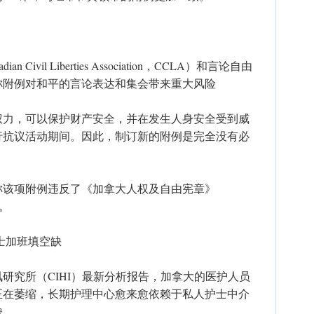
ivil Liberties Association，CCLA）和言论自由
称附例对和平的言论表达和集会带来重大风险
权力，可以保护财产安全，并在发生人身安全受到威
行抗议活动期间。因此，制订新的附例是完全没有必
称该项附例违反了《加拿大人权及自由宪章》
）。
士加班填空缺
研究所（CIHI）最新分析报告，加拿大的医护人员
正在萎缩，长期护理中心愈来愈依赖于私人护士中介
缺。