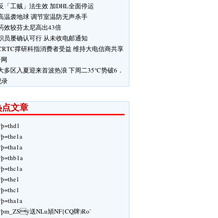
反「工贼」法生效 加DHL全面停运
高温袭地球 调节室温防无声杀手
药效较芬太尼高出43倍
职员屡确认可行 从未收电邮通知
CRTC撑研科指消费者受益 维持大电信商共享
纤网
大多区入夏迎来首波热浪 下周二35℃势破6．
纪录
热点文章
ÿþ=thd1
ÿþ=the1a
ÿþ=tha1a
ÿþ=thb1a
ÿþ=thc1a
ÿþ=the1
ÿþ=thc1
ÿþ=tha1a
ÿþm_ZSÿ送NLu頄NF{CQ牌)Ro`