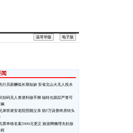
温哥华版
电子版
要闻
飞行员薪酬低长期短缺 安省北山火无人投水
识别码无人查便利做手脚 福特允跟踪严查可
车辆
兄弟答谢安老院照顾父亲 捐5万设善终房转头
拆
机票串错名索2000元更正 旅游网懒理夫妇放
旅程