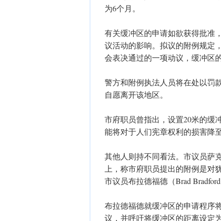
为6个月。
有关缓冲区的申请如欲获得批准，
议活动的影响。拟议的附例规定
会表决通过的一项动议，缓冲区的
警方和附例执法人员将在处以罚
自愿离开该地区。
市府职员曾指出，设置20米的缓
能将对于人们宪章权利的损害降
其他人则持不同看法。市议员萨克斯（
上，称市府职员提出的附例是对
市议员布拉德福德（Brad Bra
布拉德福德就缓冲区的申请程序
议，并呼吁将缓冲区的距离设定为