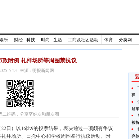
娱乐
财经 · 科技
时尚 · 生活
工商及社团活动
体育
分类网
市政附例 礼拜场所等周围禁抗议
2025-5-23 来源 : 明报新闻网
弹
疑
描二维码，分享至好友和朋友圈
被
22日）以16比9的投票结果，表决通过一项颇有争议
在礼拜场所、日托中心和学校周围举行抗议活动。附
弃