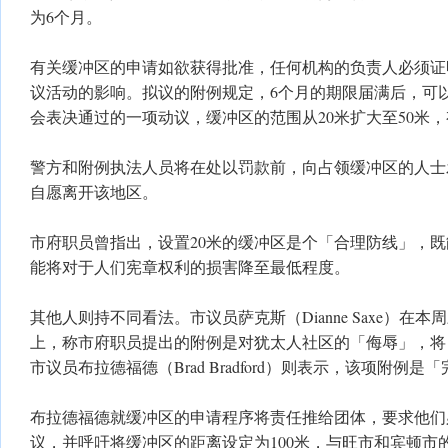
为6个月。
有关缓冲区的申请如欲获得批准，任何机构的负责人必须证
议活动的影响。拟议的附例规定，6个月的期限届满后，可
会表决通过的一项动议，缓冲区的范围从20米扩大至50米
警方和附例执法人员将在处以罚款前，向占领缓冲区的人士
自愿离开该地区。
市府职员曾指出，设置20米的缓冲区是个「合理防线」，
能将对于人们宪章权利的损害降至最低程度。
其他人则持不同看法。市议员萨克斯（Dianne Saxe）在本
上，称市府职员提出的附例是对犹太人社区的「侮辱」，将
市议员布拉德福德（Brad Bradford）则表示，该项附例
布拉德福德就缓冲区的申请程序将责任推给团体，要求他们
议，并呼吁将缓冲区的距离设定为100米，与旺市和宾顿市