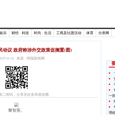
娱乐
财经 · 科技
时尚 · 生活
工商及社团活动
体育
分类网
动议 政府称涉外交政策促搁置(图)
2025-6-14 来源 : 明报新闻网
描二维码，分享至好友和朋友圈
一
黎智英。
理