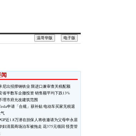
温哥华版
电子版
要闻
卡尼出招撑钢铁业 限进口兼审查关税配额
安省半数车企撤投资 销售额平均下跌13%
不理市府允改建筑范围
Tesla申请「合规」获补贴 电动车买家无税退
肚气
PGP近1.8万潜在担保人将收邀请为父母申永居
华妇清晨商场泊车被拖走 花375元领回 怪责管
处