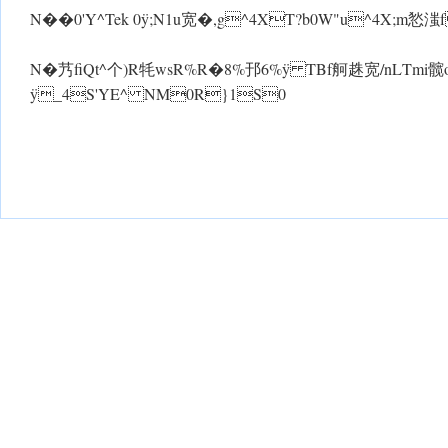
N�� 0'Y^ Tek 0 ÿ;N1u宽�,g^4XT?b0W"u^4X;m悐滍
N�艿fiQt^个)R牦wsR%R�8%邘6% ÿ TBf舸趎宽/nL Tm
ÿ_4S'YE^ NM0R}1S0