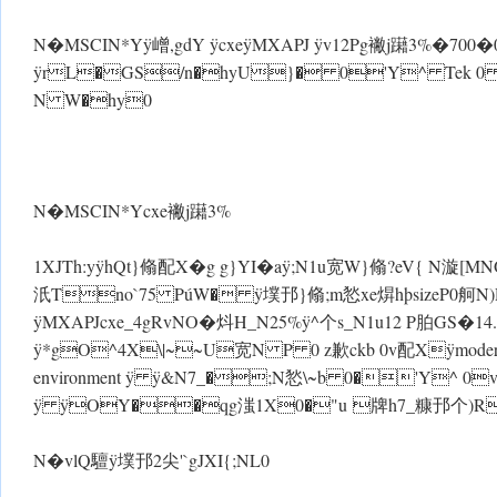
N�MSCIN*Yÿ嶒,gdY ÿcxeÿMXAPJ ÿv12 Pg襒j躤3%�700�
ÿrL�GS/n�hyU}� 0'Y^ Tek 0 ÿ
N W�hy0
N�MSCIN*Ycxe襒j躤3%
1XJTh:y ÿhQt}翛配X�g g}YI�a ÿ;N1u宽 W}翛?eV{ N漩[MN
汦Tno`75 PúW� ÿ墣邘}翛;m悐xe焺hþsizeP0舸N)
ÿMXAPJcxe_4gRvNO�炓H_N25% ÿ^个s_N1u12 P胉GS�14.
ÿ*gO^4X\|~~U宽N P 0 z歉ckb 0v配Xÿmoderately
environment ÿ ÿ&N7_�;N悐 \~b 0�'Y^ 0v
ÿ ÿOY��qg滍1X0�"u 牌h7_糠邘个)
N�vlQ驙 ÿ墣邘2尖'`gJXI{;NL0