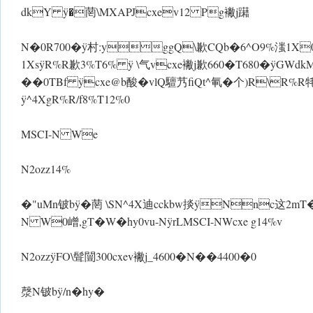
dkY ÿ�菵\MXAPJcxev12 Pg襒j躤
N�0R700� ÿ村:yggQ\歉CQb�6^O9%滍1X0�
1Xs ÿR%R歉3%T6% ÿ \气vcxe襒j歉660�T680� ÿGWdk
��0 TBf ÿcxe@b酸�vlQ驙艿fiQt^氠�个)R\R%R牦
ÿ^4XgR%R/f8%T12%0
MSCI-N We
N2ozz14%
�"uMn铍b ÿ�菵 \SN^4X迪cckb w掞 ÿNnc这2m
N W0嶒,gT� W�hy0vu-N ÿrLMSCI-N Wcxe g14%v
N2ozz ÿFO\髶闓300cxev襒j_4600� N��4400�0
漀N铍b ÿ/n�hy�