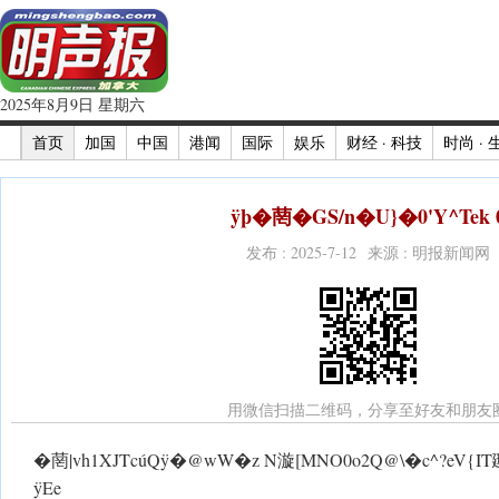
2025年8月9日 星期六
首页
加国
中国
港闻
国际
娱乐
财经 · 科技
时尚 · 
ÿþ�菵�GS/n�U}� 0'Y^ Tek 
发布 : 2025-7-12 来源 : 明报新闻网
用微信扫描二维码，分享至好友和朋友
�菵|vh1XJTcúQ ÿ�@w W�z N漩[MNO0o2Q@\�c^?eV{IT頲
ÿEe