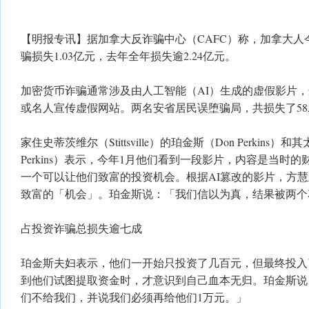
【明报专讯】据加拿大反诈骗中心（CAFC）称，加拿大人
骗损失1.03亿元，去年全年损失逾2.24亿元。
加密货币诈骗通常涉及由人工智能（AI）生成的虚假影片
或名人宣传虚假网站。两名安省居民误堕骗局，共损失了58,
家住史蒂茨维尔（Stittsville）的珀金斯（Don Perkins）和其
Perkins）表示，今年1月他们看到一段影片，内容是当时
一个可以让他们致富的投资机会。根据AI篡改的影片，方
致富的「机会」。珀金斯说：「我们信以为真，结果被两个
占投资诈骗总损失逾七成
珀金斯夫妇表示，他们一开始只投资了几百元，但最终投入了毕
到他们试图提取资金时，才意识到自己血本无归。珀金斯说
们不给我们，并说我们必须再给他们1万元。」