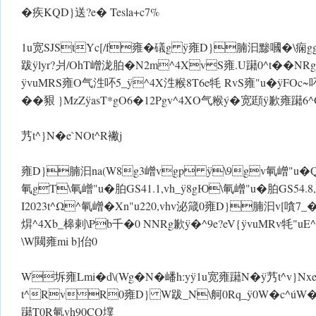
�疾KQD}送?e� Tesla+c7%
1u宽SJStYc[/f雍�礒g ÿ雍D}腩汩黪嘓�\痫g
跋 ÿlyr?爿/OhT嶒泷胉�N2m^4XvS雍.U躤0^t��NRg+
ÿvuMRS雍O气泩吥5_ ÿ^4X泩糇8T6e牦 RvS雍"u� ÿFOc~
��豤 }MzZ ÿasT*gO6�12 Pgv^4XO气糇ý�宽頲 ÿ
艿t^}N�e`NOt^R襒j
雍D}腩汩na(W8g3嶒vgp ÿ\9gv氠嶒"u�Q胉GS54.8
氠gT\氠嶒"u�胉GS41.1,vh_ ÿ 8gЮ\氠嶒"u�胉GS54.8
I2023t^Ω^氠嶒�Xn"u220,vhv泌箴0雍D}腩汩v[嗿7
焺^4Xb_槔剌\Pb千�0 NNRg歉 ÿ�^9e?eV{ ÿvuMRv牦"u
\ W闚雍mi b]佁0
 W坼雍Lmi�d\(Wg�N�嶓h:y ÿ1u宽雍躤 N� ÿ艿t^v}N
t^RvR0雍D} W跋_N\舸0Rq_ÿ0 W�c^úW�D}T~ÿIM
躤T0R氠vh90CQ墣