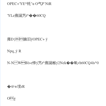
OPEC+'YE^牦"u O气P`NiR
'YLe雍躤艿t^��60CQ
雍D}腩汩ÿOPEC+ ÿ
Npq_ ÿ R
N-N WBl>e怿 ÿ艿t^雍躤糇ý2Nek��氠vh60CQ4ls^0
�@w墣rR
Og