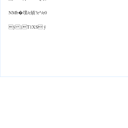
NMb�墣/e頄?e^/e0
ÿ}T1XS ÿ