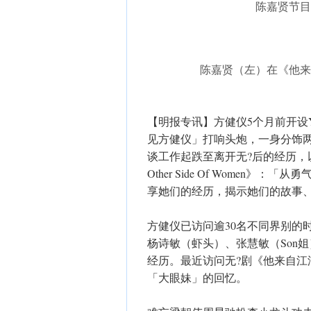
陈嘉贤节目
陈嘉贤（左）在《他来
【明报专讯】方健仪5个月前开设Y
见方健仪」打响头炮，一身分饰
谈工作起跌至离开无?后的经历，
Other Side Of Wome
享她们的经历，揭示她们的故事
方健仪已访问逾30名不同界别的
杨诗敏（虾头）、张慧敏（Son
经历。最近访问无?剧《他来自
「大眼妹」的回忆。