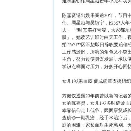
难忘梁朝伟周星驰扮李小龙斗功
陈嘉贤退出娱乐圈逾30年，节目
伟、周星驰与吴镇宇，她比3人
夫，「?时其实好青涩，大家都
腆」。她读艺训班时白天工作，
拍??o?J??因不想即日辞职要
工作感迷惘，所演的角色又不突出
主角，努力过便另谋发展，承认
学识点样面对压力，好多开心回
女儿1岁患血癌 促成病童支援组织
方健仪透露20年前曾以新闻记者
女的陈嘉贤，女儿1岁多时确诊
幸靠信仰走出低谷，囡囡康复成长
查确诊一期乳癌，经手术治疗后
庭的困难，家长面对生死离别、