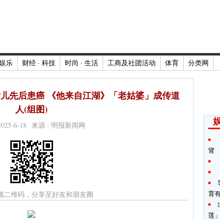
娱乐
财经 · 科技
时尚 · 生活
工商及社团活动
体育
分类网
女儿先后患癌 《他来自江湖》「老姑婆」成传道
人(组图)
2025-6-18 来源 : 明报新闻网
肾
育
描二维码，分享至好友和朋友圈
莲