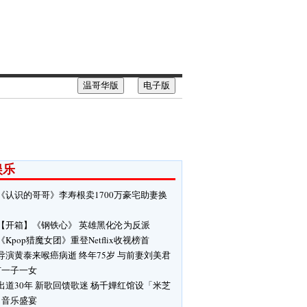
温哥华版
电子版
娱乐
《认识的哥哥》李寿根卖1700万豪宅助妻换
【开箱】《钢铁心》 英雄黑化沦为反派
《Kpop猎魔女团》重登Netflix收视榜首
导演黄泰来喉癌病逝 终年75岁 与前妻刘美君
有一子一女
出道30年 新歌回馈歌迷 杨千嬅红馆设「米芝
」音乐盛宴