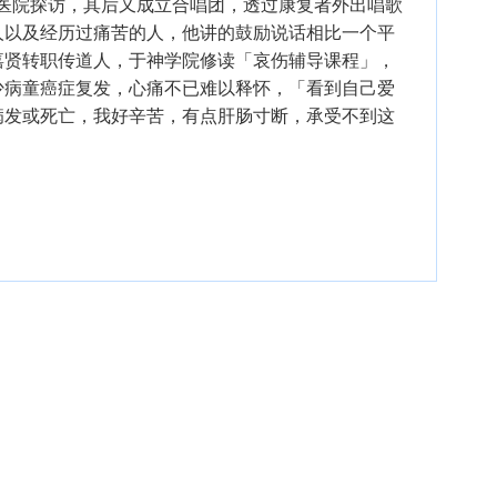
到医院探访，其后又成立合唱团，透过康复者外出唱歌
人以及经历过痛苦的人，他讲的鼓励说话相比一个平
嘉贤转职传道人，于神学院修读「哀伤辅导课程」，
少病童癌症复发，心痛不已难以释怀，「看到自己爱
病发或死亡，我好辛苦，有点肝肠寸断，承受不到这