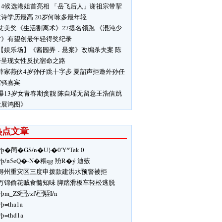
14候选港姐首亮相 「岳飞后人」谢祖宗带挈
诗学历最高 20岁何咏多最年轻
艾美奖《生活割离术》27提名领跑 《混沌少
时》有望创最年轻得奖纪录
【娱乐场】《酱园弄．悬案》改编杀夫案 陈
辛呈现女性反抗宿命之路
薛家燕伙4岁孙仔跳十字步 夏韶声拒邀外孙任
馆骚嘉宾
爆13岁女青春期贪靓 陈自瑶无留意王浩信跳
大展鸿图》
热点文章
ÿþ�菵�GS/n�U}� 0'Y^ Tek 0
ÿþ/n5eQ�-N�粻qg 羒R�ý 迪薂
得州重灾区三度申拨款建洪水预警被拒
万锦偷花贼食髓知味 脚踏滑板车轻松逃脱
ÿþm_ZSÿzf\駤I/n
ÿþ=tha1a
ÿþ=thd1a