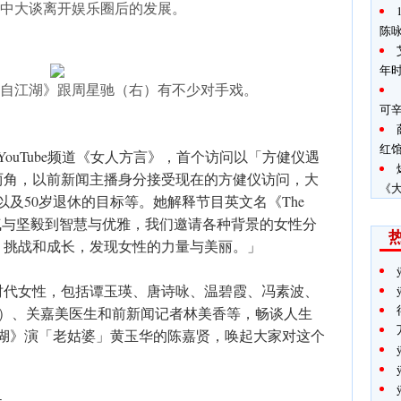
中大谈离开娱乐圈后的发展。
陈咏
年
自江湖》跟周星驰（右）有不少对手戏。
可
红
ouTube频道《女人方言》，首个访问以「方健仪遇
两角，以前新闻主播身分接受现在的方健仪访问，大
《
以及50岁退休的目标等。她解释节目英文名《The
n》：「从勇气与坚毅到智慧与优雅，我们邀请各种背景的女性分
、挑战和成长，发现女性的力量与美丽。」
时代女性，包括谭玉瑛、唐诗咏、温碧霞、冯素波、
姐）、关嘉美医生和前新闻记者林美香等，畅谈人生
江湖》演「老姑婆」黄玉华的陈嘉贤，唤起大家对这个