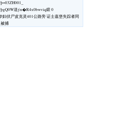
ÿþ=03ZH001_
ÿþgQ0W送ýn�R4x 0bwviq鎈 0
华妇伏尸皮克灵401公路旁 证士嘉堡失踪者同
汉被捕