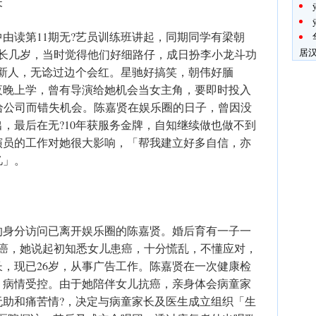
夫
中由读第11期无?艺员训练班讲起，同期同学有梁朝
居
年长几岁，当时觉得他们好细路仔，成日扮李小龙斗功
系新人，无谂过边个会红。星驰好搞笑，朝伟好腼
夜晚上学，曾有导演给她机会当女主角，要即时投入
赔偿给公司而错失机会。陈嘉贤在娱乐圈的日子，曾因没
，最后在无?10年获服务金牌，自知继续做也做不到
演员的工作对她很大影响，「帮我建立好多自信，亦
忆」。
的身分访问已离开娱乐圈的陈嘉贤。婚后育有一子一
血癌，她说起初知悉女儿患癌，十分慌乱，不懂应对，
，现已26岁，从事广告工作。陈嘉贤在一次健康检
，病情受控。由于她陪伴女儿抗癌，亲身体会病童家
无助和痛苦情?，决定与病童家长及医生成立组织「生