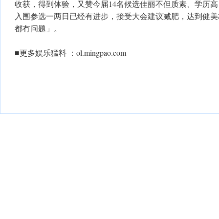
收获，得到体验，又赞今届14名候选佳丽不但质素、学历
入围参选一两日已经有进步，接受大会建议减肥，达到健美标准
都冇问题」。
■更多娱乐猛料 ：ol.mingpao.com