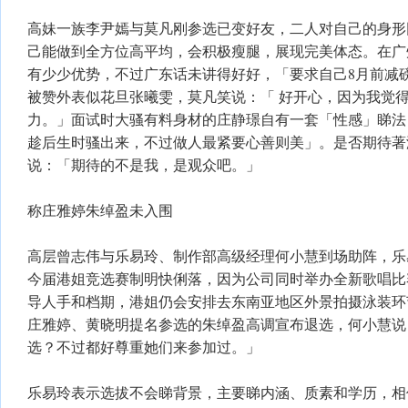
高妹一族李尹嫣与莫凡刚参选已变好友，二人对自己的身形
己能做到全方位高平均，会积极瘦腿，展现完美体态。在广
有少少优势，不过广东话未讲得好好，「要求自己8月前减
被赞外表似花旦张曦雯，莫凡笑说：「 好开心，因为我觉
力。」面试时大骚有料身材的庄静璟自有一套「性感」睇法
趁后生时骚出来，不过做人最紧要心善则美」。是否期待著
说：「期待的不是我，是观众吧。」
称庄雅婷朱绰盈未入围
高层曾志伟与乐易玲、制作部高级经理何小慧到场助阵，乐
今届港姐竞选赛制明快俐落，因为公司同时举办全新歌唱比
导人手和档期，港姐仍会安排去东南亚地区外景拍摄泳装环
庄雅婷、黄晓明提名参选的朱绰盈高调宣布退选，何小慧说
选？不过都好尊重她们来参加过。」
乐易玲表示选拔不会睇背景，主要睇内涵、质素和学历，相