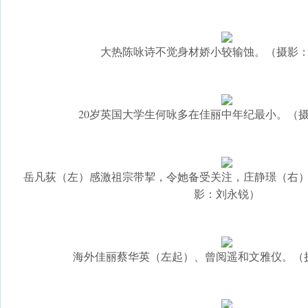
大热陈咏诗不觉身材娇小较输蚀。（摄影
20岁英国大学生何咏多在佳丽中年纪最小。（
岳凡荻（左）感激祖宗带挈，令她备受关注，庄静璟（右
影：刘永锐）
海外佳丽蔡华英（左起）、曾阅遥和文雅仪。（