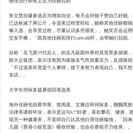
物理治疗师朱文慧为佳丽拉筋
朱文慧自爆参选后为增加自信，每天会对镜子赞自己好靓、
已达标减了两公斤，令选美过程变轻松，她称其他佳丽都很
够入选，会享受过程，尽量认识多些朋友」。她笑言会运用
交友手腕，「跟其他佳丽彩排行catwalk时，会帮她们拉筋
自称「岳飞第35代后人」的岳凡荻因外界对其背景多揣测
除大众疑虑，表示没有因为家族名气而加重压力，反感激祖
「不过选美毕竟是个人事情，接下来努力表现自己，我不想
东话」。
大学生何咏多趁暑假回港选美
海外佳丽包括蔡华英、曾阅遥、文雅仪和何咏多，拥黝黑肤
法律系课程毕业，表示是运勾x??好者，喜欢攀石、健身、
现另一种健康美，不觉得自己比其他白滑佳丽输蚀，「回来
几届《香港小姐竞选》吸收经验，也会在赛前尽力收身」。