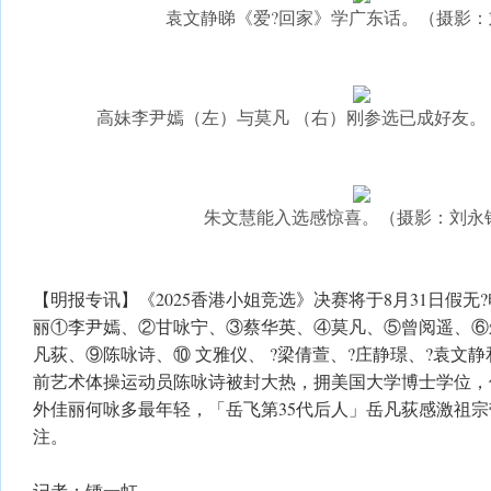
袁文静睇《爱?回家》学广东话。（摄影：
高妹李尹嫣（左）与莫凡 （右）刚参选已成好友。
朱文慧能入选感惊喜。（摄影：刘永
【明报专讯】《2025香港小姐竞选》决赛将于8月31日假无
丽①李尹嫣、②甘咏宁、③蔡华英、④莫凡、⑤曾阅遥、⑥
凡荻、⑨陈咏诗、⑩ 文雅仪、 ?梁倩萱、?庄静璟、?袁文
前艺术体操运动员陈咏诗被封大热，拥美国大学博士学位，
外佳丽何咏多最年轻，「岳飞第35代后人」岳凡荻感激祖
注。
记者：锺一虹