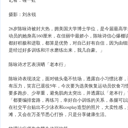
摄影：刘永锐
26岁陈咏诗被封大热，拥美国大学博士学位，是今届最高
动员的她身高160厘米，在佳丽中最娇小，陈咏诗信心爆棚
都好积极和进取，都算是优势，对自己好有自信，因为由细
是经过好多训练和汗水磨练出来，我几自豪。」
陈咏诗才艺表演晒「老本行」
陈咏诗表现淡定，面对镜头毫不怯场，透露自小习惯比赛，
有压力，笑言已退役5年，今次要为选美恢复运动员饮食习惯
要多跑步、少举重，避免肌肉太突出，并透露以「老本行」
「都要编排套路，再练习，幸好自小训练的关系，条腿可以
在社交平台贴出不少泳衣和cosplay造型的照片，大卖性
滩，又会在万圣节悉心打扮，只是分享健康生活。