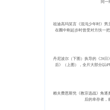
同一
祖迪高玛笑言《混沌少年时》男
在圈中刚起步时曾受对方扶一把
丹尼波尔（下图）执导的《28日
后》（上图），全片大部分以iPhone
赖夫费恩斯凭《教宗选战》角逐
后的幸存者，