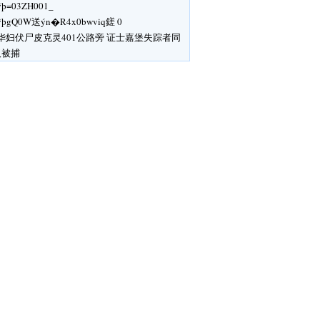
ÿþ=03ZH001_
ÿþgQ0W送ýn�R4x 0bwviq鎈 0
华妇伏尸皮克灵401公路旁 证士嘉堡失踪者同
汉被捕