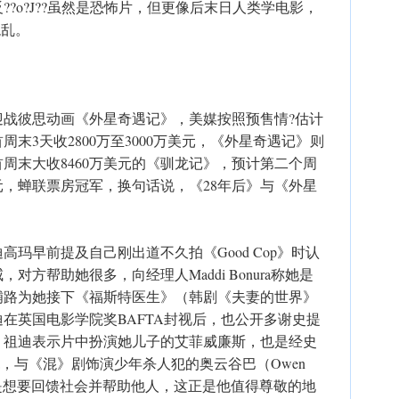
?o?J??虽然是恐怖片，但更像后末日人类学电影，
混乱。
迎战彼思动画《外星奇遇记》，美媒按照预售情?估计
周末3天收2800万至3000万美元，《外星奇遇记》则
映首周末大收8460万美元的《驯龙记》，预计第二个周
万美元，蝉联票房冠军，换句话说，《28年后》与《外星
高玛早前提及自己刚出道不久拍《Good Cop》时认
方帮助她很多，向经理人Maddi Bonura称她是
铺路为她接下《福斯特医生》（韩剧《夫妻的世界》
在英国电影学院奖BAFTA封视后，也公开多谢史提
，祖迪表示片中扮演她儿子的艾菲威廉斯，也是经史
nura，与《混》剧饰演少年杀人犯的奥云谷巴（Owen
芬总是想要回馈社会并帮助他人，这正是他值得尊敬的地