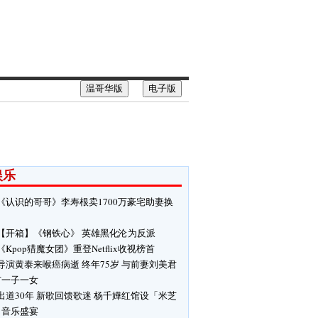
温哥华版
电子版
娱乐
《认识的哥哥》李寿根卖1700万豪宅助妻换
【开箱】《钢铁心》 英雄黑化沦为反派
《Kpop猎魔女团》重登Netflix收视榜首
导演黄泰来喉癌病逝 终年75岁 与前妻刘美君
有一子一女
出道30年 新歌回馈歌迷 杨千嬅红馆设「米芝
」音乐盛宴