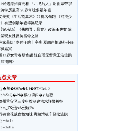
14候选港姐首亮相 「岳飞后人」谢祖宗带挈
诗学历最高 20岁何咏多最年轻
艾美奖《生活割离术》27提名领跑 《混沌少
时》有望创最年轻得奖纪录
【娱乐场】《酱园弄．悬案》改编杀夫案 陈
辛呈现女性反抗宿命之路
薛家燕伙4岁孙仔跳十字步 夏韶声拒邀外孙任
馆骚嘉宾
爆13岁女青春期贪靓 陈自瑶无留意王浩信跳
大展鸿图》
热点文章
ÿþ�菵�GS/n�U}� 0'Y^ Tek 0
ÿþ/n5eQ�-N�粻qg 羒R�ý 迪薂
得州重灾区三度申拨款建洪水预警被拒
ÿþm_ZSÿzf\駤I/n
万锦偷花贼食髓知味 脚踏滑板车轻松逃脱
ÿþ=tha1a
ÿþ=thd1a