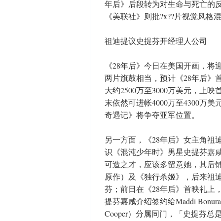
年后》后段转为对生命与死亡的反?
《美联社》则批?x??片视觉风格
祖迪提议史提芬开经理人公司
《28年后》今日在美国开画，将
两片旗鼓相当，预计《28年后》首
大约2500万至3000万美元，上
末依然可进帐4000万至4300
奇遇记》将争夺亚军位置。
另一方面，《28年后》女主角祖迪
识《混沌少年时》男星史提芬嘉咸，对
可造之才，应该多留意她，其后
原作）及《独行杀姬》，后来祖迪
芬；前日在《28年后》首映礼上
提芬嘉咸介绍签约给Maddi Bo
Cooper）分属同门，「史提