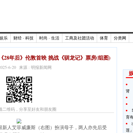
娱乐
财经 · 科技
时尚 · 生活
工商及社团活动
体育
分类网
28年后》伦敦首映 挑战《驯龙记》票房(组图)
2025-6-20 来源 : 明报新闻网
肾
描二维码，分享至好友和朋友圈
育
》跟新人艾菲威廉斯（右图）扮演母子，两人亦先后受
莲