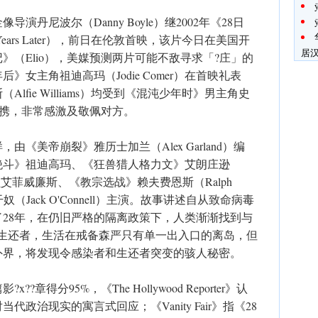
丹尼波尔（Danny Boyle）继2002年《28日
ears Later），前日在伦敦首映，该片今日在美国开
居
》（Elio），美媒预测两片可能不敌寻求「?庄」的
》女主角祖迪高玛（Jodie Comer）在首映礼表
fie Williams）均受到《混沌少年时》男主角史
m）的提携，非常感激及敬佩对方。
由《美帝崩裂》雅历士加兰（Alex Garland）编
绝斗》祖迪高玛、《狂兽猎人格力文》艾朗庄逊
n）、新演员艾菲威廉斯、《教宗选战》赖夫费恩斯（Ralph
奴（Jack O'Connell）主演。故事讲述自从致命病毒
28年，在仍旧严格的隔离政策下，人类渐渐找到与
?生还者，生活在戒备森严只有单一出入口的离岛，但
外界，将发现令感染者和生还者突变的骇人秘密。
?章得分95%，《The Hollywood Reporter》认
政治现实的寓言式回应；《Vanity Fair》指《28