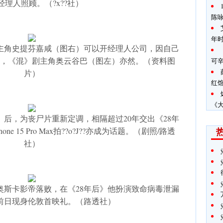
经理人照顾。（?x??社）
陈咏
年
主角史提芬嘉咸（图右）可以开经理人公司，因自己
，《混》剧主角奥云谷巴（图左）亦然。（资料图
可
片）
红
《
》后，为丧尸片重新定调，相隔超过20年交出《28年
 15 Pro Max拍??o?J??亦成为话题。（剧照/路透
社）
奥斯卡影帝落败，在《28年后》他扮演致命病毒泄漏
前日现身伦敦首映礼。（路透社）