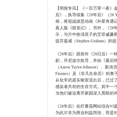
【明报专讯】《一百万零一夜》金像导演
后》，执导续集《28年后》（28 Y
画，将迎战彼思动画《外星奇遇记
真人版《驯龙记》。另外，《28年后
示，与片中扮演其子的艾菲威廉斯（Al
提芬嘉咸（Stephen Graha
《28年后》跟前作《28日后》一样，
剧，丹尼波尔执导，并由《最后
（Aaron Taylor-Johnso
Fiennes）及《非凡生命历》积奥干
从化学武器实验室流出后，已过了
感染者共存的生存方式。其中一
当他们被迫离开家园深入黑暗的
《28年后》在烂番茄网站综合93篇影?x?
为此片非为商业利益而拍，而是对当代