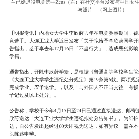
兰已婚退役电竞选手Zeus（右）在社交平台发布与中国女
与照片。（网上图片）
【明报专讯】内地女大学生李欣莳去年在电竞赛事期间，被
竞选手。大连工业大学近日发布「关于拟给予李欣莳同学开
告指出，鉴于李去年12月16日「不当行为」，造成恶劣影
学籍。
通告指出，开除李欣莳学籍，是根据《普通高等学校学生管理
《大连工业大学学生违纪处分规定》第19条第6款。两项规
完成学业、应予退学」，以及「与外国人不正当交往，有损
予记过及以上处分」。
公告称，学校于今年4月15日至24日已通过直接送达、邮
欣莳送达「大连工业大学学生违纪拟处分告知书」。为维护
达，自公告发出起经过60天即视为送达，如有异议，需在本
头陈述申辩。