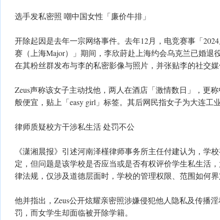
选手发私密照 嘲中国女性「廉价牛排」
开除起因是去年一宗网络事件。去年12月，电竞赛事「202
赛（上海Major）」期间，李欣莳赴上海约会乌克兰已婚退役电
在其粉丝群发布与李的私密影像与照片，并张贴李的社交媒
Zeus声称该女子主动找他，两人在酒店「激情数日」，更
般便宜，贴上「easy girl」标签。其后网民指女子为大连
律师质疑校方干涉私生活 处罚不公
《潇湘晨报》引述河南泽槿律师事务所主任付建认为，学校
定，但问题是该学校是否应当或是否有权评价学生私生活，
律法规，仅涉及道德层面时，学校的管理权限、范围如何界
他并指出，Zeus公开炫耀亲密照涉嫌侵犯他人隐私及传播
罚，而女学生却面临被开除学籍。