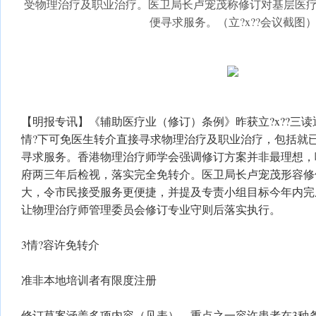
受物理治疗及职业治疗。医卫局长卢宠茂称修订对基层医
便寻求服务。（立?x??会议截图
【明报专讯】《辅助医疗业（修订）条例》昨获立?x??三读
情?下可免医生转介直接寻求物理治疗及职业治疗，包括就已
寻求服务。香港物理治疗师学会强调修订方案并非最理想，
府两三年后检视，落实完全免转介。医卫局长卢宠茂形容修例
大，令市民接受服务更便捷，并提及专责小组目标今年内完
让物理治疗师管理委员会修订专业守则后落实执行。
3情?容许免转介
准非本地培训者有限度注册
修订草案涵盖多项内容（见表），重点之一容许患者在3种