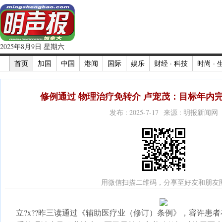
2025年8月9日 星期六
首页
加国
中国
港闻
国际
娱乐
财经 · 科技
时尚 · 
修例通过 物理治疗免转介 卢宠茂：目标年内完
发布 : 2025-7-17 来源 : 明报新闻网
用微信扫描二维码，分享至好友和朋友
立?x??昨三读通过《辅助医疗业（修订）条例》，容许患