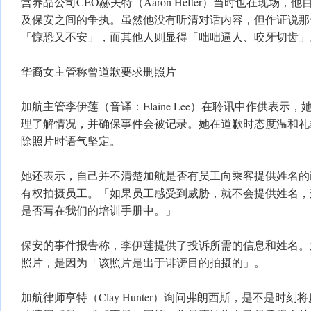
营养品公司CEO赫夫特（Aaron Hefter）当时也在现场
及保安之间的争执。虽然他没有听清对话内容，但作证说那
「惊恐又不安」，而其他人则显得「咄咄逼人、咬牙切齿」
华裔女主管称曾道歉要求删照片
加航主管李伊莲（音译：Elaine Lee）在聆讯中作供表示
理了解情况，并确保事件会被记录。她在道歉时态度温和礼
除照片时语气坚定。
她还表示，自己并不清楚加航是否有员工向乘客提供姓名的
有权拍摄员工。「如果员工感受到威胁，就不会提供姓名，
是否写在我们的培训手册中。」
保安的事件报告称，李伊莲提供了投诉所需的信息和姓名。
照片，是因为「该照片是出于诽谤目的拍摄的」。
加航律师亨特（Clay Hunter）询问弗朗西斯，是不是时