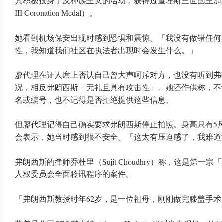
其积极投身于反种族主义的活动，获得过查理斯三世国王加冕纪念奖
III Coronation Medal）。
她看到机场保安出现时感到恐惧和震惊。「我没有做错任何
性，我知道我们社区在执法者出现时会发生什么。」
廖代理在证人席上否认自己曾大声呵斥对方，也没有听到弗
况，相反弗朗西斯「无礼且具有攻击性」。她还作供称，不
名或编号，也不记得是否拒绝提供这些信息。
但廖代理记得自己确实要求弗朗西斯停止拍照。身高只有5尺（
会表示，她当时感到很不安全。「这太有压迫感了，我难道
弗朗西斯的律师乔杜里（Sujit Choudhry）称，这是第
人权委员会全面聆讯程序的案件。
「弗朗西斯教授时年62岁，是一位祖母，刚刚做完膝盖手