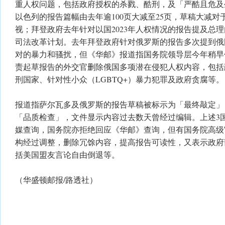
重人权问题，包括政府授权的杀戮、酷刑，及「严酷且危及
以色列的报告篇幅由去年逾100页大减至25页，草稿大减
视；拜登政府去年针对以国2023年人权情况的报告提及总
司法改革计划。去年拜登政府针对俄罗斯的报告多次提到俄国性
对的暴力和骚扰，但《华邮》报道指国务院领导层今年稍早
责起草报告的外交官删除俄国多项潜在侵犯人权内容，包括
刑国家、针对性小众（LGBTQ+）暴力犯罪及政府贪腐等。
报道指萨尔瓦多及俄罗斯的报告草稿被标示为「最终敲定」
「品质检查」，文件显示内容过去数天曾经过编辑。上述3
媒查询，国务院亦拒绝回应《华邮》查询，但有国务院高级
构经过调整，删除冗馀内容，提高报告可读性，又表示政府
括美国盟友言论自由倒退等。
（华盛顿邮报/路透社）