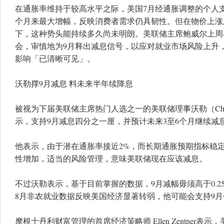
在通胀率维持于较高水平之际，美国7月经通胀调整的个人支出
个月来最大增幅，反映消费者需求仍具韧性。但在物价上涨
下，这种势头能持续多久尚未明朗。美联储主席鲍威尔上周在Jac
会，审慎地为9月释出减息信号，以应对就业市场风险上升
影响「已清晰可见」。
沃勒撑9月减息 料未来半年续降息
被视为下届美联储主席热门人选之一的美联储理事沃勒（Christop
示，支持9月减息四分之一厘，并预计未来3至6个月继续减
他表示，由于潜在通胀率接近2%，而长期通胀预期指标稳
性增加，适当的风险管理，意味美联储现在应该减息。
不过沃勒表示，基于目前掌握的数据，9月减幅毋须高于0.2
8月非农就业数据反映美国经济显著转弱，他可能会支持9
摩根士丹利财富管理的首席经济策略师 Ellen Zentner表