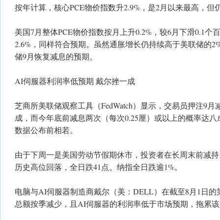
按年计算，核心PCE物价指数升2.9%，是2月以来最高，但
美国7月整体PCE物价指数按月上升0.2%，较6月下滑0.1
2.6%，同样符合预期。虽然通胀增长仍持续高于美联储的
储9月恢复减息的预期。
AI伺服器利润率低预期 戴尔挫一成
芝商所美联储观察工具（FedWatch）显示，交易员押注9月
成，而今年底前减息两次（每次0.25厘）或以上的概率达
数据公布前相若。
由于下周一是美国劳动节假期休市，投资者在长周末前减持。
历史高位回落，全日跌41点。纳指全日跌逾1%。
电脑与AI伺服器制造商戴尔（美：DELL）在截至8月1日的
总额按季减少，且AI伺服器的利润率低于市场预期，拖累