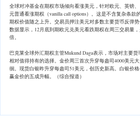
全球对冲基金在期权市场倾向看涨美元，针对欧元、英镑、
元普通看涨期权（vanilla call options）。这是不含
期权价值随之上升。交易员押注美元对多数主要货币反弹势
数据显示，12月底到期欧元兑美元看跌期权在周三交易量，
倍。
巴克莱全球外汇期权主管Mukund Daga表示，市场对主
相对值得持有的选择。金价周三首次升穿每盎司4000美元
徊。现货白银昨升穿每盎司51美元，创历史新高。白银价
赢金价的五成升幅。（综合报道）