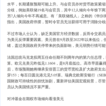
水平，长期通胀预期可能上升。与会官员亦对货币政策紧缩
分歧，例如美联储19名与会官员，其中12人倾向今年馀下
另7人倾向今年不再减息。有「美联储线人」之称的《华尔街日报》记
指出，美国政府停摆，暂时令官员无法获得可用于消除分歧
不过市场人士认为，缺乏美国官方经济数据，反而令交易员
为美元反弹重要因素。美元曾在9月跌至2022年以来低位
绪，盖过美国政府关停带来的负面影响，美元弱势行情可能
法国总统马克龙拟周五任命任期不到两年内的第六任总理，
算。欧元兑美元昨低见1.1604，是8月底低位。高市早苗
后，市场预期她将继承安倍晋三的货币宽松及扩大政府支出
穿153；每百日圆兑港元见5.05算。瑞典北欧斯安银行（S
国财政可持续性的担忧加剧，重新评估美国宏观前景，尽管
员认为美国情况不算严重。
对冲基金在期权市场倾向看涨美元