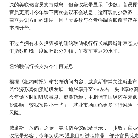
决的美联储官员支持减息，但会议纪录显示「少数」官员原
官员更预计今年馀下两次会议不会减息，这可观的少数派，
建立共识方面的难度，且「大多数与会者强调通胀前景存在
本周升势。
不过当拥有永久投票权的纽约联储银行行长威廉斯昨表态支
汇指数昨晚一度回吐部分升幅，午夜前重返99水平。
纽约联储行长支持今年再减息
根据《纽约时报》昨发布访问内容，威廉斯非常关注就业市
若经济形势如预期般发展，通胀率升至3%左右，失业率略高
今年馀下时间继续减息。威廉斯称，不相信美国经济在衰退
税影响「较我预期小一些」，就业市场面临更多下行风险，
风险。
威廉斯「放鸽」之际，美联储会议纪录显示，「少数」官员
议纪录形容，今年实现2%通胀目标进程停滞，部分官员忧