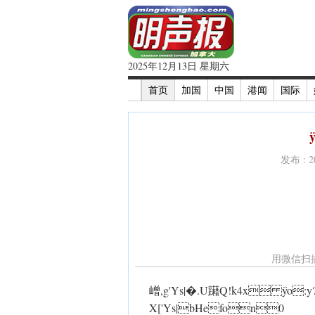
2025年12月13日 星期六
首页
加国
中国
港闻
国际
发布 : 
用微信扫
嶒,g'Ys|�.U躤Q!k4x ÿo:y?e
X['Ys|bHefon0