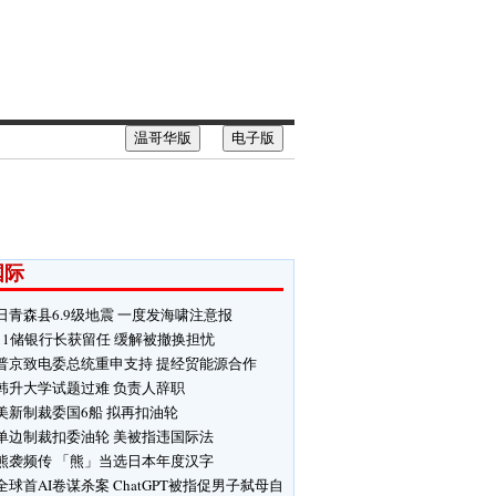
温哥华版
电子版
国际
日青森县6.9级地震 一度发海啸注意报
11储银行长获留任 缓解被撤换担忧
普京致电委总统重申支持 提经贸能源合作
韩升大学试题过难 负责人辞职
美新制裁委国6船 拟再扣油轮
单边制裁扣委油轮 美被指违国际法
熊袭频传 「熊」当选日本年度汉字
全球首AI卷谋杀案 ChatGPT被指促男子弑母自