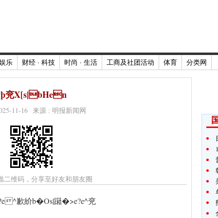
娱乐
财经 · 科技
时尚 · 生活
工商及社团活动
体育
分类网
ÿþ兖X[s|bHen
2025-11-16 来源 : 明报新闻网
描二维码，分享至好友和朋友圈
^歉紒b�Os|躤 �>e?e^兖