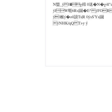
N盬_ ÿ 0�g殂 0送�N�g4l
ÿfW呃6Rs|躤�E^ ÿFOR
ÿ\糇ý�o 0誏Ts|R 0 ÿsS'Ys|躤
ÿNHK/qQ T>y ÿ