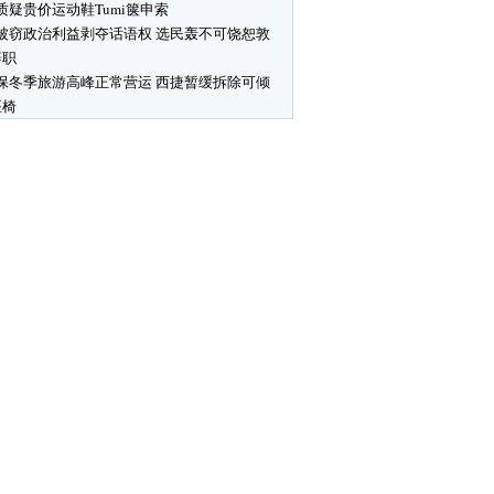
质疑贵价运动鞋Tumi箧申索
被窃政治利益剥夺话语权 选民轰不可饶恕敦
辞职
保冬季旅游高峰正常营运 西捷暂缓拆除可倾
座椅