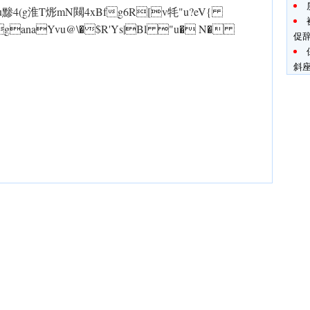
"u黪4(g淮T烿mN闚4xBfg6R[v牦"u?eV{
ganaYvu@\�$R'Ys|Bl "u� N�
促
斜