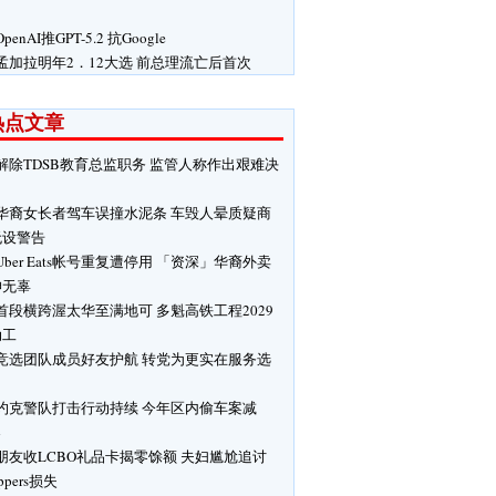
OpenAI推GPT-5.2 抗Google
孟加拉明年2．12大选 前总理流亡后首次
热点文章
解除TDSB教育总监职务 监管人称作出艰难决
华裔女长者驾车误撞水泥条 车毁人晕质疑商
无设警告
Uber Eats帐号重复遭停用 「资深」华裔外卖
呻无辜
首段横跨渥太华至满地可 多魁高铁工程2029
动工
竞选团队成员好友护航 转党为更实在服务选
约克警队打击行动持续 今年区内偷车案减
%
朋友收LCBO礼品卡揭零馀额 夫妇尴尬追讨
ppers损失