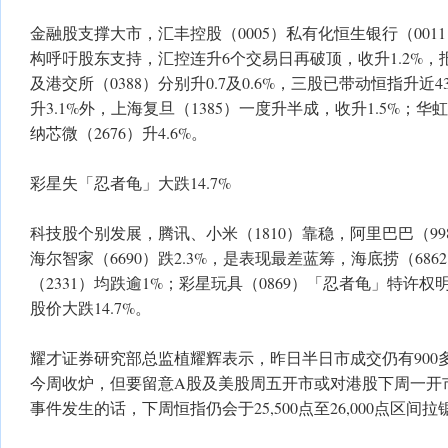
金融股支撑大市，汇丰控股（0005）私有化恒生银行（00
构呼吁股东支持，汇控连升6个交易日再破顶，收升1.2%，报12
及港交所（0388）分别升0.7及0.6%，三股已带动恒指升
升3.1%外，上海复旦（1385）一度升半成，收升1.5%；华虹半
纳芯微（2676）升4.6%。
彩星失「忍者龟」大跌14.7%
科技股个别发展，腾讯、小米（1810）靠稳，阿里巴巴（9
海尔智家（6690）跌2.3%，是表现最差蓝筹，海底捞（686
（2331）均跌逾1%；彩星玩具（0869）「忍者龟」特许
股价大跌14.7%。
耀才证券研究部总监植耀辉表示，昨日半日市成交仍有900
今周收炉，但要留意A股及美股周五开市或对港股下周一开
事件发生的话，下周恒指仍会于25,500点至26,000点区间拉