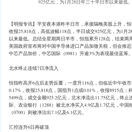
925亿元，为1月28日年三十半日市以来最低
【明报专讯】平安夜本港昨半日市，承接隔晚美股上升，恒
收报25,818点，高低波幅118点，半日成交925亿元，为1
以来最低。总结全星期两日半市，恒指累升128点，结束两
美国政府宣布将对中国半导体进口产品加徵关税，但会推迟到
中芯产品加价，中芯国际（0981）升逾3%为表现最佳蓝筹
北水终止连续7日净流入
恒指昨高开6点后走势反覆，一度升116点，但临近中午收市
0.17%，收报25,818点，国指升1点或0.01%，收报8915点；
5499点，成交金额925.2亿元，北水净流出11.75亿元，
际、农业银行（1288）被北水净买入4.9亿及1.7亿元，中国
（0700）则被净沽出7.1亿及6.1亿元。
汇控连升6日再破顶