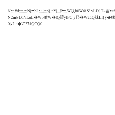
N ÿdNbL ÿY P W跋b0W@S'`vLD}T~吉xe!k|vL 0�
N2m|vL0NLuL�Wb嗿 W�lQ驙ÿIFC ÿ邘� W2úQ箖L
0|vL!j�\T274QCQ0