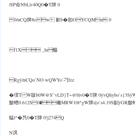
/SP命NbL|v40Q 0�T牌 0
0/nCQ牌8ow 歉b�胉OYCQMn 0
f1X _lu醯
Rgÿ/nCQo`NO wQWYo`刁fzz
�墣T W跋b0W@S'`vLD}T~@b|v 0�T牌 0 ÿvQhybo`s}3S ÿ 
黪螬0.612S0�襒MR W10t^g W牌s[o`s4.19S剬 ÿGR黪
艋t^�艿 0�T牌 0!j274Q
N潩