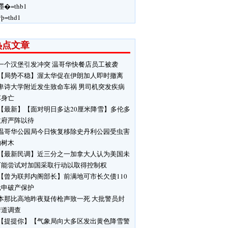
嚜�=thb1
ÿþ=thd1
热点文章
一个汉堡引发冲突 温哥华快餐店员工被袭
【局势不稳】渥太华促在伊朗加人即时撤离
卑诗大学附近发生致命车祸 男司机突发疾病
车身亡
【最新】【面对明日多达20厘米降雪】多伦多
政府严阵以待
温哥华公园局今日恢复移除史丹利公园受虫害
响树木
【最新民调】近三分之一加拿大人认为美国未
可能尝试对加国采取行动以取得控制权
【曾为联邦内阁部长】前满地可市长欠债110
元申破产保护
本那比高地昨夜疑传枪声致一死 大批警员封
街道调查
【提提你】【气象局向大多区发出黄色降雪警