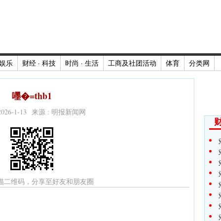
娱乐
财经 · 科技
时尚 · 生活
工商及社团活动
体育
分类网
嚜�=thb1
2026-1-13 来源 : 明报新闻网
财
描二维码，分享至好友和朋友圈