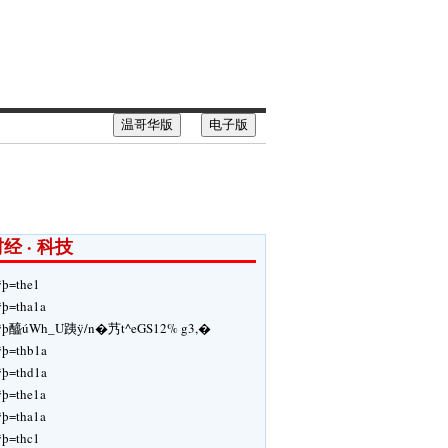
温哥华版
电子版
经 · 科技
ÿþ=the1
ÿþ=tha1a
ÿþ醯úWh_U跠ÿ/n�艿t^eGS12% g3,�
ÿþ=thb1a
ÿþ=thd1a
ÿþ=the1a
ÿþ=tha1a
ÿþ=thc1