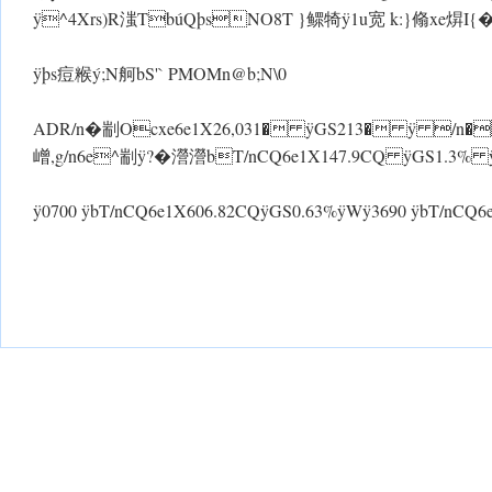
ÿ^4Xrs)R滍TbúQþsNO8T }鳏犄 ÿ1u宽 k:}翛xe焺I{�
 ÿþs痘糇ý;N舸bS'` PMOMn@b;N\0
ADR/n�剬Ocxe6e1X26,031� ÿGS213� ÿ /n�
嶒,g/n6e^剬 ÿ?�瀯瀯bT/nCQ6e1X147.9CQ ÿGS1.3%
ÿ0700 ÿbT/nCQ6e1X606.82CQ ÿGS0.63% ÿWÿ3690 ÿbT/nC