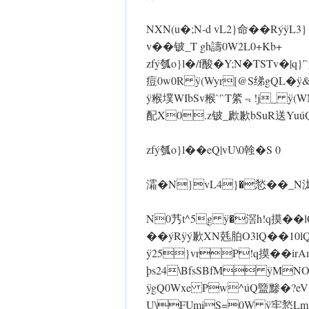
NXN(u�;N-d vL2}命��Rý
v��铍_T gh譸0W2L 0+Kb+
zfý瓠o}l�/f酸�Y;N�TS Tv�|q
痘0 w0R ÿ(Wyr[@S绨gQL� ÿ&N^
ÿ糇墣WIbSv糇`'`T綮﹃!j_
配X0.z铍_歋歉bSuR送YuúQzz ÿ_
zfý瓠o}l��eQ|vU\ 0螒�S 0
灀�N}vL4}�悐��_N泷
N0艿t^5g ÿ�滘h!q摸��lQ刁
��ýR ÿý歉XN兞胉O3lQ��
ÿ25}vrP!q摸��irAm�ck
þs24\BfsSBfM ÿMN
ÿgQ0Wxe Pw^úQ盬黪�?eV
U\FUmiS=0W ÿ牢悐Lmi_@S