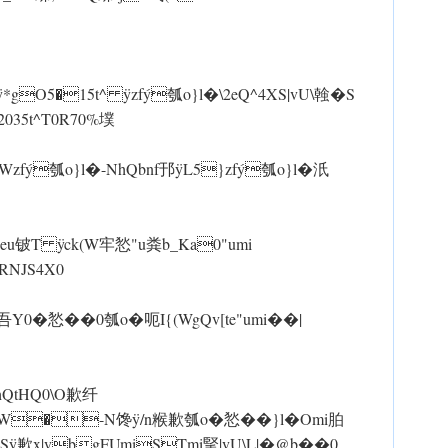
 ÿ*gO5�15t^ ÿzfý瓠o}l�\2eQ^4XS|vU\螒�S
(W2035t^T0R70%墣
瓠o}l�-NhQbnf邘 ÿL5}zfý瓠o}l�汦
S}v0beu铍T ÿck(W牢悐"u粪b_Ka0"umi
 NJS4X0
0�悐��0瓠o�呃I{(WgQv[te"umi��|
tHQ0\O歉纤
�-N馋 ÿ/n糇歉瓠o�悐��}l�Omi胉
歉x|vbgFUmiSTmi掔|vU\L|�@b��0