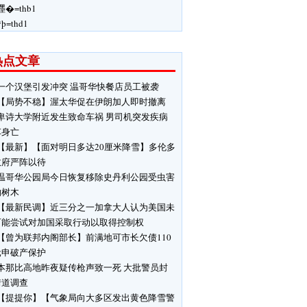
嚜�=thb1
ÿþ=thd1
热点文章
一个汉堡引发冲突 温哥华快餐店员工被袭
【局势不稳】渥太华促在伊朗加人即时撤离
卑诗大学附近发生致命车祸 男司机突发疾病
车身亡
【最新】【面对明日多达20厘米降雪】多伦多
政府严阵以待
温哥华公园局今日恢复移除史丹利公园受虫害
响树木
【最新民调】近三分之一加拿大人认为美国未
可能尝试对加国采取行动以取得控制权
【曾为联邦内阁部长】前满地可市长欠债110
元申破产保护
本那比高地昨夜疑传枪声致一死 大批警员封
街道调查
【提提你】【气象局向大多区发出黄色降雪警