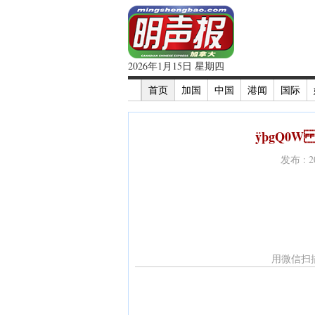
2026年1月15日 星期四
首页
加国
中国
港闻
国际
ÿþgQ0W 0
发布 : 
用微信扫