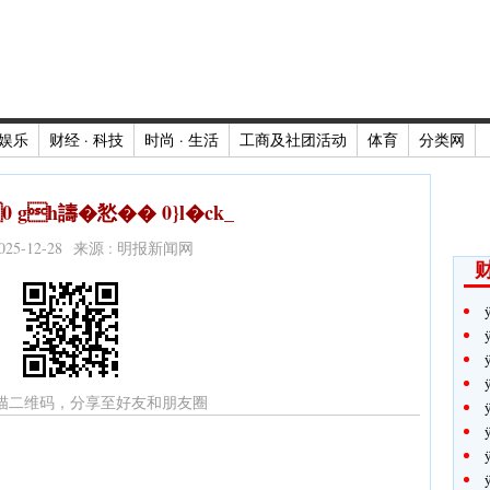
娱乐
财经 · 科技
时尚 · 生活
工商及社团活动
体育
分类网
 gh譸�悐�� 0}l�ck_
2025-12-28 来源 : 明报新闻网
财
描二维码，分享至好友和朋友圈