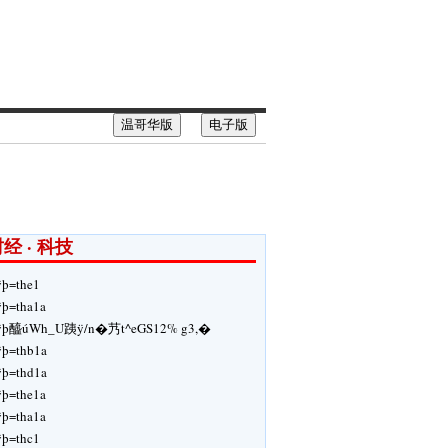
温哥华版
电子版
经 · 科技
ÿþ=the1
ÿþ=tha1a
ÿþ醯úWh_U跠ÿ/n�艿t^eGS12% g3,�
ÿþ=thb1a
ÿþ=thd1a
ÿþ=the1a
ÿþ=tha1a
ÿþ=thc1