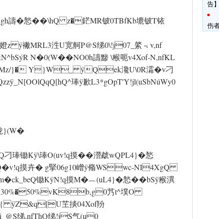
告】
 ÿL3} gh譸�悐��\hQ z�鋩MR铍0 TBfKb塶铍T铱
伤
}'`嬁 z ÿ襒MRL3泩U宽舸P@S绨0\!j07_綮﹃v,nf
bSýR N�0(W��NO0h譸黪 \糇呃v4Xof-N,nfKL
 ÿ(WMz/}� Y}W_ ÿQek瀺U\0R灀�v刁
N[OOlQqQ[hQ^琫 ÿ歉L3*gOpT'Y!jl(uSb NúWy0
}(W�
琫锄K ÿ\琫O(uv!q摸��瀯虣wQPL4}�悐
10lQ�v!q摸卉� g掔06g10嶒 ÿ翛WSwc-NI4XgQ
_beQ锄K ÿN!q摸M�︷(uL4}�悐��bS ÿ糇潩
O30%�50%vK8b,g0艿t^墣O
{ ÿZ&q[U芏掞04Xof羒
绨,nfThQ绨!jS气(u0