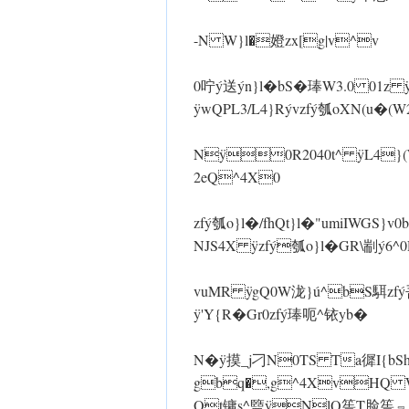
-N W}l�嬁 zx[g|v^v
0咛ý送ýn}l�bS�琫W3.0 01z
ÿwQPL3/L4}Rývzfý瓠oXN(u�
Nÿ0R2040t^ ÿL4}(Wzfý
2eQ^4X0
zfý瓠o}l�/fhQt}l�"umiIWG
NJS4X ÿzfý瓠o}l�GR\剬ý6^0R
vuMR ÿgQ0W泷}ú^bS駬zfý吾Y
ÿ'Y{R�Gr0zfý琫呃^铱yb�
N� ÿ摸_j刁N0TS Ta徲I{bShQ
gbq�,g^4XvHQ W
Ot镛s^盬 ÿNlQ筶T脸筶﹃S ÿ