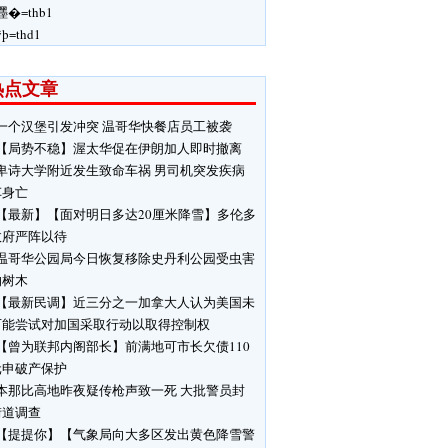
嚜�=thb1
ÿþ=thd1
热点文章
一个汉堡引发冲突 温哥华快餐店员工被袭
【局势不稳】渥太华促在伊朗加人即时撤离
卑诗大学附近发生致命车祸 男司机突发疾病
车身亡
【最新】【面对明日多达20厘米降雪】多伦多
政府严阵以待
温哥华公园局今日恢复移除史丹利公园受虫害
响树木
【最新民调】近三分之一加拿大人认为美国未
可能尝试对加国采取行动以取得控制权
【曾为联邦内阁部长】前满地可市长欠债110
元申破产保护
本那比高地昨夜疑传枪声致一死 大批警员封
街道调查
【提提你】【气象局向大多区发出黄色降雪警