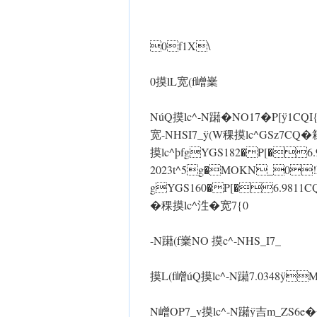
0f1X\
0摸lL宽(f嶒嶪
NúQ摸lc^-N躤�NO17�P[
宽-NHSI7_ ÿ(W稞摸lc^GSz7CQ�
摸lc^þfgYGS182�P[�
2023t^5g�MOKN_0!k
gYGS160�P[�6.9811CQ 
�稞摸lc^泩�宽7{0
-N躤(f嶪NO 摸c^-NHS_I7_
摸L(f嶒úQ摸lc^-N躤7.0348 ÿ
N嶒OP7_v摸lc^-N躤ÿ吉m_ZS6e�