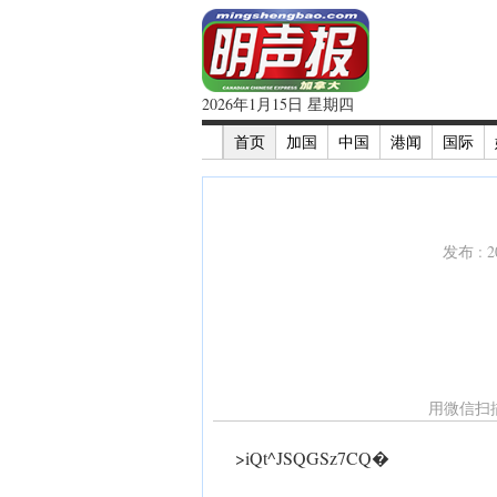
2026年1月15日 星期四
首页
加国
中国
港闻
国际
发布 : 
用微信扫
>iQt^JSQGSz7CQ�