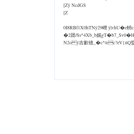
[Zÿ NcdGS
[Z
0I8RBf1X 0hTNÿ29嶒 ÿ|vhU�
�2团/Ss^4Xb_b娓gT�b7_Sv 0
N2o ÿ吉歉镱_�c^/ec?eV{ú