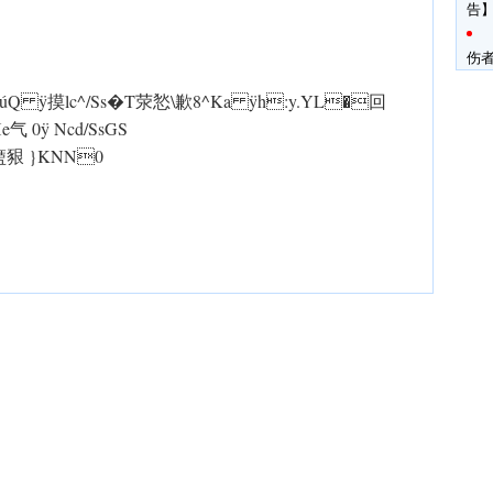
告】
伤
e輈cúQ ÿ摸lc^/Ss�T荥悐\歉8^Ka ÿh:y.YL�回
�He气 0 ÿ Ncd/SsGS
Q盬豤 }KNN0