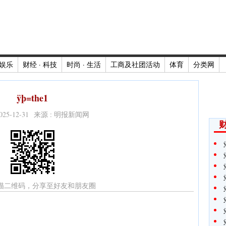
娱乐
财经 · 科技
时尚 · 生活
工商及社团活动
体育
分类网
ÿþ=the1
2025-12-31 来源 : 明报新闻网
财
描二维码，分享至好友和朋友圈