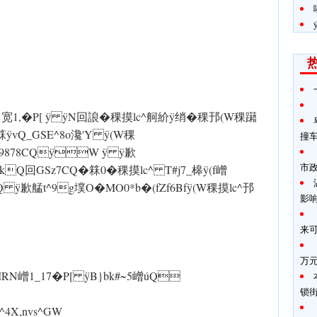
ÿ1CQI{宽1,�P[ ÿ ÿN回誏�稞摸lc^舸紒 ÿ绡�稞邘(W稞躤
箖 ÿvQ_GSE^8o瀺'Y ÿ(W稞
撞
6.9878CQÿW ÿ ÿ歉
市
Q回GSz7CQ�箖0�稞摸lc^ T#j7_槔 ÿ(f嶒
ÿ歉艋t^9g墣O�MO0*b�(fZf6Bf ÿ(W稞摸lc^邘
影
来
万
MRN嶒1_17�P[ ÿB}bk#~5嶒úQ
锁
^4X,nvs^GW