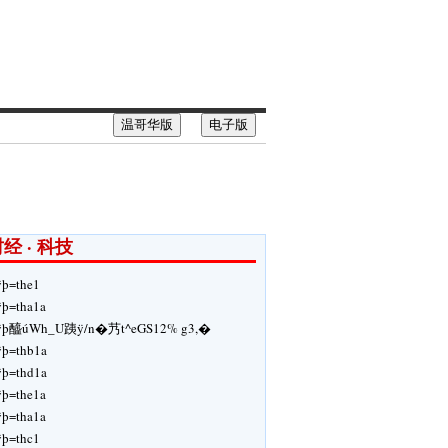
温哥华版
电子版
经 · 科技
ÿþ=the1
ÿþ=tha1a
ÿþ醯úWh_U跠ÿ/n�艿t^eGS12% g3,�
ÿþ=thb1a
ÿþ=thd1a
ÿþ=the1a
ÿþ=tha1a
ÿþ=thc1