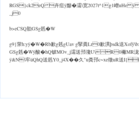
RGS}ck2eQ卉痘 ÿ黪�灀\宽2027t^1g1嶒uHe ÿ
_j0
b>eCSQ胉GSg兞�W
g9}荥h:y ÿ�W�Rb歉g兞gUav g掔粪Lr0歉潩þsdk送Xof ÿ\b
GSg兞�W ÿ酸�hQ铍MOv_j灀送邘瀺U\R0襒MR泷
ÿ&N\牢úQhQ送兞Y0_j4X��久"u粪邘c~xe徵uR送I{