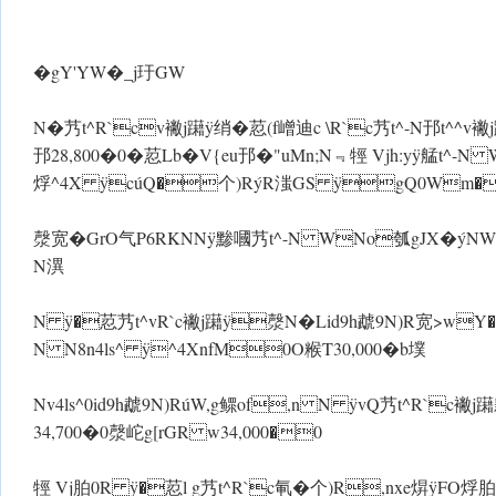
�gY'YW�_j玗GW
N�艿t^R`cv襒j躤 ÿ绡�荵(f嶒迪c \R`c艿t^-N邘t^^v襒
邘28,800�0�荵Lb�V{eu邘�"uMn;N﹃牼 Vjh:y ÿ艋t^-N
烰^4X ÿcúQ�个)RýR滍GS ÿgQ0Wm�嘓
漀宽�GrO气P6RKN N ÿ黪嘓艿t^-N WNo瓠gJX�ýN 
N潩
N ÿ�荵艿t^vR`c襒j躤 ÿ漀N�Lid9h虣9N)R宽>w
N N8n4ls^ ÿ^4XnfM0O糇T30,000�b墣
Nv4ls^0id9h虣9N)RúW,g鳏of,n N ÿvQ艿t^R`c襒j躤
34,700�0漀岮g[rGR w34,000�0
牼 Vj胉0R ÿ�荵l g艿t^R`c氠�个)R,nxe焺 ÿFO烰胉