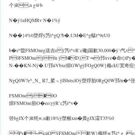
个)R,n g@b
N� ÿ1uHQMRv N�1% ÿ
N��}4%0漀烰 ÿ艿t^gQ?b�.UM�E^g艋t^9eU0
b�s^盬FSMOneg送吉e ÿ艿t^vR`c襒j躤歉30,000� ÿ \气v
P0FSMOneÿ/n ÿb�D}T﹃t邘xvz�命t}tPy�h:y
N-��KN-N ÿ�.U邘úVbxe焺GW\g ÿFOgQ0W}翛ckU宽奇痘 
NgQ0W?e^_N_ R7_綮﹃ ÿISb/eclO ÿ漀烰胉0RgQ0W邘/n�^弪
FSMOneÿ�0O
焺FSMOne胉O�eo:y ÿR`c艿t^v�
弪bgJX个)R牦w,n歉18% ÿ漀糇xm�粪gJX灀T35%0
Py�~cúQ ÿFSMOne歉 W}翛牦w艿t^ g_jg