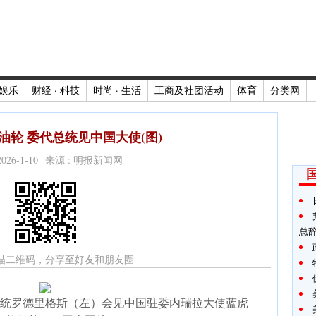
娱乐
财经 · 科技
时尚 · 生活
工商及社团活动
体育
分类网
油轮 委代总统见中国大使(图)
2026-1-10 来源 : 明报新闻网
总
描二维码，分享至好友和朋友圈
统罗德里格斯（左）会见中国驻委内瑞拉大使蓝虎