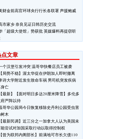
美财金前高官环球央行行长各联署 声援鲍威
高市家乡 奈良见证日韩历史交流
华「超级大使馆」势获批 英媒爆料再提窃听
疑
热点文章
一个汉堡引发冲突 温哥华快餐店员工被袭
【局势不稳】渥太华促在伊朗加人即时撤离
卑诗大学附近发生致命车祸 男司机突发疾病
车身亡
【最新】【面对明日多达20厘米降雪】多伦多
政府严阵以待
温哥华公园局今日恢复移除史丹利公园受虫害
响树木
【最新民调】近三分之一加拿大人认为美国未
可能尝试对加国采取行动以取得控制权
【曾为联邦内阁部长】前满地可市长欠债110