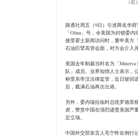
（右
路透社周五（9日）引述两名华
「Olina」号，令美国为封锁委
接受霍士新闻访问时，重申美方
石油巨擘高管会面，对方会介入
美国去年制裁当时名为「Minerv
队」成员。业界知情人士表示，公开船
称受东帝汶法律监管，近日驶回
后，载满石油再次出港。
另外，委内瑞拉临时总统罗德里
虎，赞赏中国在强烈谴责美国严
定立场。
中国外交部发言人毛宁昨在例行