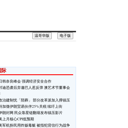
温哥华版
电子版
国际
日韩奈良峰会 强调经济安全合作
邦迪恐袭后弃邀巴人惹反弹 澳艺术节董事会
辞
政治建制忧「陪葬」 部分改革派加入撑镇压
特加徵伊朗贸易伙伴25%关税 续吁上街
伊朗封网 民众靠星链翻墙发布镇压影片
美上月核心CPI低预期
美军机扮民用炸贩毒艇 被指犯背信行为战争