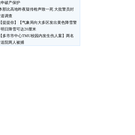
元申破产保护
本那比高地昨夜疑传枪声致一死 大批警员封
街道调查
【提提你】【气象局向大多区发出黄色降雪警
明日降雪可达20厘米
【多市市中心TMU校园内发生伤人案】两名
者送院两人被捕