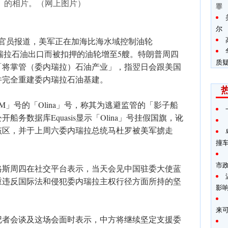
）的相片。（网上图片）
罪
尔
府官员报道，美军正在加海比海水域控制油轮
内瑞拉石油出口而被扣押的油轮增至5艘。特朗普周四
质
「将掌管（委内瑞拉）石油产业」，指翌日会跟美国
并完全重建委内瑞拉石油基建。
a M」号的「Olina」号，称其为逃避监管的「影子船
务数据库Equasis显示「Olina」号挂假国旗，讹
该区，并于上周六委内瑞拉总统马杜罗被美军掳走
撞
市
格斯周四在社交平台表示，当天会见中国驻委大使蓝
重违反国际法和侵犯委内瑞拉主权行径方面所持的坚
影
来
记者会谈及这场会面时表示，中方将继续坚定支援委